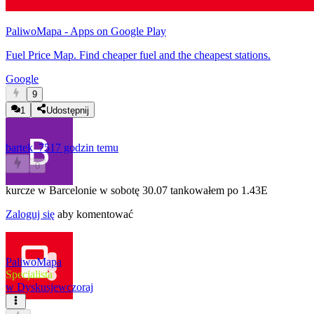
PaliwoMapa - Apps on Google Play
Fuel Price Map. Find cheaper fuel and the cheapest stations.
Google
9
1
Udostępnij
bartek_75
17 godzin temu
0
kurcze w Barcelonie w sobotę 30.07 tankowałem po 1.43E
Zaloguj się
aby komentować
PaliwoMapa
Specjalista
w
Dyskusje
wczoraj