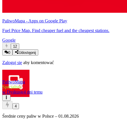
PaliwoMapa - Apps on Google Play
Fuel Price Map. Find cheaper fuel and the cheapest stations.
Google
12
0
Udostępnij
Zaloguj się
aby komentować
PaliwoMapa
Specjalista
w
Dyskusje
4 dni temu
4
Średnie ceny paliw w Polsce – 01.08.2026