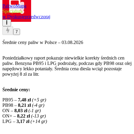
PaliwoMapa
Specjalista
w
Dyskusje
przedwczoraj
7
Średnie ceny paliw w Polsce – 03.08.2026
Poniedziałkowy raport pokazuje niewielkie korekty średnich cen
paliw. Benzyna PB95 i LPG podrożały, podczas gdy PB98 oraz olej
napędowy lekko potaniały. Średnia cena diesla wciąż pozostaje
powyżej 8 zł za litr.
Średnie ceny:
PB95 –
7,48 zł
(+5 gr)
PB98 –
8,21 zł
(-4 gr)
ON –
8,03 zł
(-1 gr)
ON+ –
8,22 zł
(-13 gr)
LPG –
3,17 zł
(+14 gr)