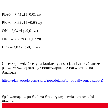
PB95 – 7,43 zł (
-0,01 zł)
PB98 – 8,25 zł (
+0,05 zł)
ON – 8,04 zł (
-0,01 zł)
ON+ – 8,35 zł (
+0,07 zł)
LPG – 3,03 zł (
-0,17 zł)
Chcesz sprawdzić ceny na konkretnych stacjach i znaleźć tańsze
paliwo w swojej okolicy? Pobierz aplikację PaliwoMapa na
Androida:
https://play.google.com/store/apps/details?id=pl.paliwomapa.app
#paliwomapa
#cpn
#paliwa
#motoryzacja
#wiadomoscipolska
#finanse