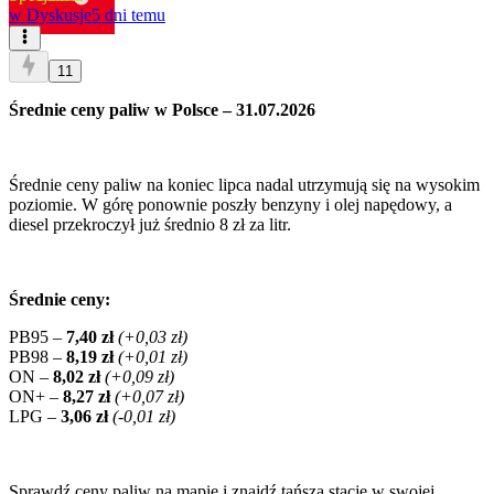
w
Dyskusje
5 dni temu
11
Średnie ceny paliw w Polsce – 31.07.2026
Średnie ceny paliw na koniec lipca nadal utrzymują się na wysokim
poziomie. W górę ponownie poszły benzyny i olej napędowy, a
diesel przekroczył już średnio 8 zł za litr.
Średnie ceny:
PB95 –
7,40 zł
(+0,03 zł)
PB98 –
8,19 zł
(+0,01 zł)
ON –
8,02 zł
(+0,09 zł)
ON+ –
8,27 zł
(+0,07 zł)
LPG –
3,06 zł
(-0,01 zł)
Sprawdź ceny paliw na mapie i znajdź tańszą stację w swojej