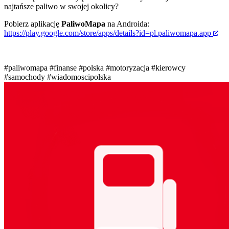
najtańsze paliwo w swojej okolicy?
Pobierz aplikację
PaliwoMapa
na Androida:
https://play.google.com/store/apps/details?id=pl.paliwomapa.app
#paliwomapa
#finanse
#polska
#motoryzacja
#kierowcy
#samochody
#wiadomoscipolska