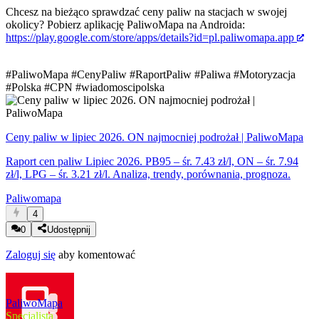
Chcesz na bieżąco sprawdzać ceny paliw na stacjach w swojej
okolicy? Pobierz aplikację PaliwoMapa na Androida:
https://play.google.com/store/apps/details?id=pl.paliwomapa.app
#PaliwoMapa
#CenyPaliw
#RaportPaliw
#Paliwa
#Motoryzacja
#Polska
#CPN
#wiadomoscipolska
Ceny paliw w lipiec 2026. ON najmocniej podrożał | PaliwoMapa
Raport cen paliw Lipiec 2026. PB95 – śr. 7.43 zł/l, ON – śr. 7.94
zł/l, LPG – śr. 3.21 zł/l. Analiza, trendy, porównania, prognoza.
Paliwomapa
4
0
Udostępnij
Zaloguj się
aby komentować
PaliwoMapa
Specjalista