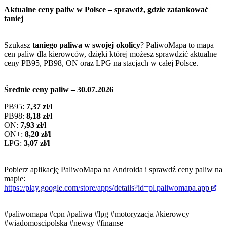
Aktualne ceny paliw w Polsce – sprawdź, gdzie zatankować
taniej
Szukasz
taniego paliwa w swojej okolicy
? PaliwoMapa to mapa
cen paliw dla kierowców, dzięki której możesz sprawdzić aktualne
ceny PB95, PB98, ON oraz LPG na stacjach w całej Polsce.
Średnie ceny paliw – 30.07.2026
PB95:
7,37 zł/l
PB98:
8,18 zł/l
ON:
7,93 zł/l
ON+:
8,20 zł/l
LPG:
3,07 zł/l
Pobierz aplikację PaliwoMapa na Androida i sprawdź ceny paliw na
mapie:
https://play.google.com/store/apps/details?id=pl.paliwomapa.app
#paliwomapa
#cpn
#paliwa
#lpg
#motoryzacja
#kierowcy
#wiadomoscipolska
#newsy
#finanse