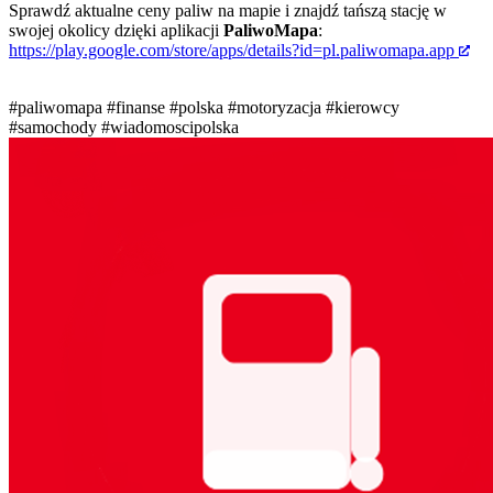
Sprawdź aktualne ceny paliw na mapie i znajdź tańszą stację w
swojej okolicy dzięki aplikacji
PaliwoMapa
:
https://play.google.com/store/apps/details?id=pl.paliwomapa.app
#paliwomapa
#finanse
#polska
#motoryzacja
#kierowcy
#samochody
#wiadomoscipolska