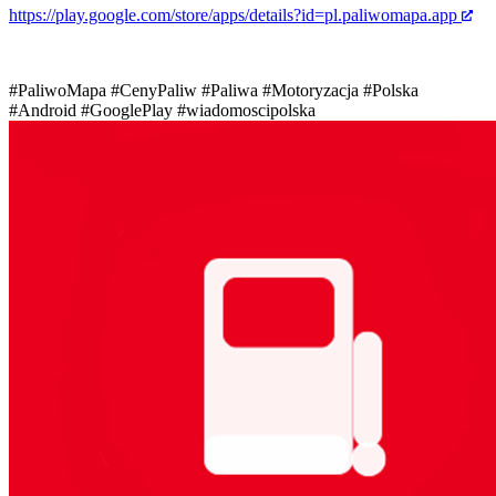
https://play.google.com/store/apps/details?id=pl.paliwomapa.app
#PaliwoMapa
#CenyPaliw
#Paliwa
#Motoryzacja
#Polska
#Android
#GooglePlay
#wiadomoscipolska