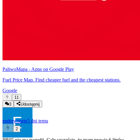
PaliwoMapa - Apps on Google Play
Fuel Price Map. Find cheaper fuel and the cheapest stations.
Google
11
3
Udostępnij
enderwiggin
5 dni temu
2
PB95 nie ma tragedii. Całe szczęście, że mam prawie 6 litrów