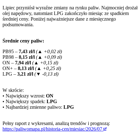
Lipiec przyniósł wyraźne zmiany na rynku paliw. Najmocniej drożał
olej napędowy, natomiast LPG zakończyło miesiąc ze spadkiem
średniej ceny. Poniżej najważniejsze dane z miesięcznego
podsumowania.
Średnie ceny paliw:
PB95 –
7,43 zł/l
(▲ +0,02 zł)
PB98 –
8,15 zł/l
(▲ +0,09 zł)
ON –
7,94 zł/l
(▲ +0,15 zł)
ON+ –
8,13 zł/l
(▲ +0,25 zł)
LPG –
3,21 zł/l
(▼ -0,13 zł)
W skrócie:
• Największy wzrost:
ON
• Największy spadek:
LPG
• Najbardziej zmienne paliwo:
LPG
Pełny raport z wykresami, analizą trendów i prognozą:
https://paliwomapa.pl/historia-cen/miesiac/2026/07