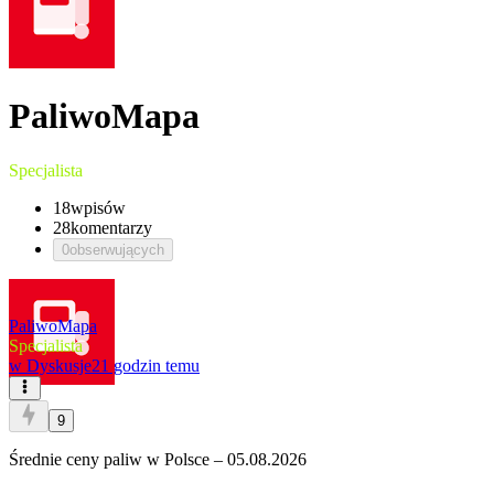
PaliwoMapa
Specjalista
18
wpisów
28
komentarzy
0
obserwujących
PaliwoMapa
Specjalista
w
Dyskusje
21 godzin temu
9
Średnie ceny paliw w Polsce – 05.08.2026