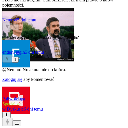
pojemności.
Nemrod
5 dni temu
0
@enderwiggin
Pojemności baku, prawda?
enderwiggin
5 dni temu
1
@Nemrod
No akurat nie do końca.
Zaloguj się
aby komentować
PaliwoMapa
Specjalista
w
Dyskusje
6 dni temu
11