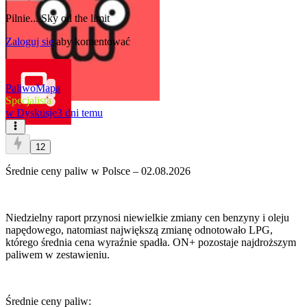
Pilnie... Sky od the limit
Zaloguj się
aby komentować
PaliwoMapa
Specjalista
w
Dyskusje
3 dni temu
12
Średnie ceny paliw w Polsce – 02.08.2026
Niedzielny raport przynosi niewielkie zmiany cen benzyny i oleju
napędowego, natomiast największą zmianę odnotowało LPG,
którego średnia cena wyraźnie spadła. ON+ pozostaje najdroższym
paliwem w zestawieniu.
Średnie ceny paliw: