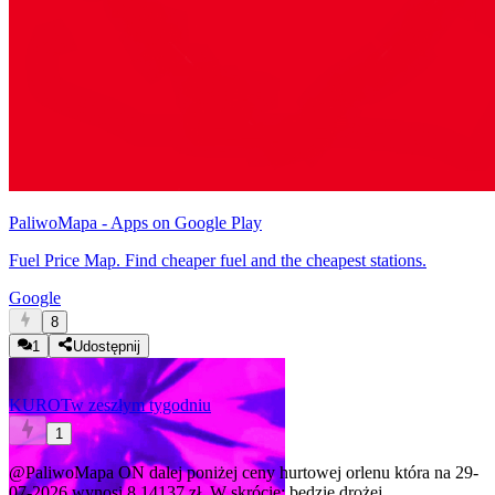
PaliwoMapa - Apps on Google Play
Fuel Price Map. Find cheaper fuel and the cheapest stations.
Google
8
1
Udostępnij
KUROT
w zeszłym tygodniu
1
@PaliwoMapa
ON dalej poniżej ceny hurtowej orlenu która na 29-
07-2026 wynosi 8,14137 zł. W skrócie: będzie drożej.