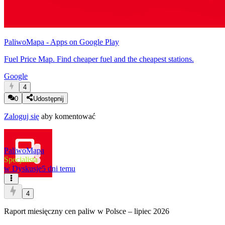
PaliwoMapa - Apps on Google Play
Fuel Price Map. Find cheaper fuel and the cheapest stations.
Google
4
0
Udostępnij
Zaloguj się
aby komentować
PaliwoMapa
Specjalista
w
Dyskusje
5 dni temu
4
Raport miesięczny cen paliw w Polsce – lipiec 2026