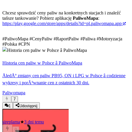
Chcesz sprawdzić ceny paliw na konkretnych stacjach i znaleźć
tańsze tankowanie? Pobierz aplikację
PaliwoMapa
:
https://play.google.com/store/apps/details?id=pl.paliwomapa.app
#PaliwoMapa
#CenyPaliw
#RaportPaliw
#Paliwa
#Motoryzacja
#Polska
#CPN
Historia cen paliw w Polsce â PaliwoMapa
ÅledÅº zmiany cen paliw PB95, ON i LPG w Polsce â codzienne
wykresy i porÃ³wnanie cen z ostatnich 30 dni.
Paliwomapa
7
1
Udostępnij
sireplama
★
3 dni temu
0