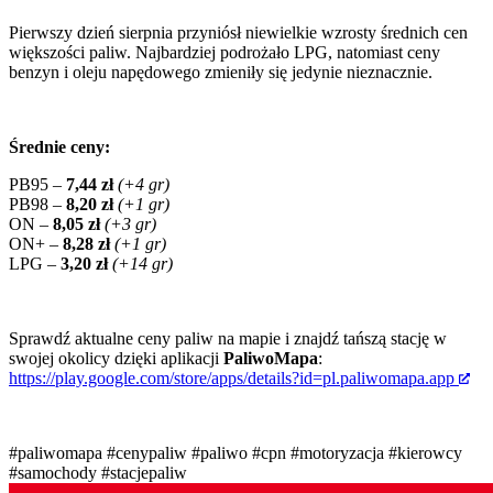
Pierwszy dzień sierpnia przyniósł niewielkie wzrosty średnich cen
większości paliw. Najbardziej podrożało LPG, natomiast ceny
benzyn i oleju napędowego zmieniły się jedynie nieznacznie.
Średnie ceny:
PB95 –
7,44 zł
(+4 gr)
PB98 –
8,20 zł
(+1 gr)
ON –
8,05 zł
(+3 gr)
ON+ –
8,28 zł
(+1 gr)
LPG –
3,20 zł
(+14 gr)
Sprawdź aktualne ceny paliw na mapie i znajdź tańszą stację w
swojej okolicy dzięki aplikacji
PaliwoMapa
:
https://play.google.com/store/apps/details?id=pl.paliwomapa.app
#paliwomapa
#cenypaliw
#paliwo
#cpn
#motoryzacja
#kierowcy
#samochody
#stacjepaliw