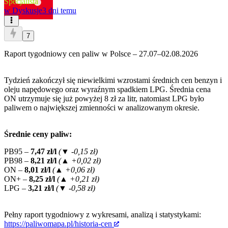
Specjalista
w
Dyskusje
3 dni temu
7
Raport tygodniowy cen paliw w Polsce – 27.07–02.08.2026
Tydzień zakończył się niewielkimi wzrostami średnich cen benzyn i
oleju napędowego oraz wyraźnym spadkiem LPG. Średnia cena
ON utrzymuje się już powyżej 8 zł za litr, natomiast LPG było
paliwem o największej zmienności w analizowanym okresie.
Średnie ceny paliw:
PB95 –
7,47 zł/l
(▼ -0,15 zł)
PB98 –
8,21 zł/l
(▲ +0,02 zł)
ON –
8,01 zł/l
(▲ +0,06 zł)
ON+ –
8,25 zł/l
(▲ +0,21 zł)
LPG –
3,21 zł/l
(▼ -0,58 zł)
Pełny raport tygodniowy z wykresami, analizą i statystykami:
https://paliwomapa.pl/historia-cen