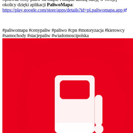
okolicy dzięki aplikacji
PaliwoMapa
:
https://play.google.com/store/apps/details?id=pl.paliwomapa.app
#paliwomapa
#cenypaliw
#paliwo
#cpn
#motoryzacja
#kierowcy
#samochody
#stacjepaliw
#wiadomoscipolska