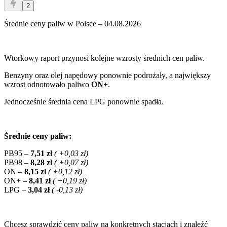
2
Średnie ceny paliw w Polsce – 04.08.2026
Wtorkowy raport przynosi kolejne wzrosty średnich cen paliw.
Benzyny oraz olej napędowy ponownie podrożały, a największy
wzrost odnotowało paliwo
ON+
.
Jednocześnie średnia cena LPG ponownie spadła.
Średnie ceny paliw:
PB95 –
7,51 zł
(
+0,03 zł)
PB98 –
8,28 zł
(
+0,07 zł)
ON –
8,15 zł
(
+0,12 zł)
ON+ –
8,41 zł
(
+0,19 zł)
LPG –
3,04 zł
(
-0,13 zł)
Chcesz sprawdzić ceny paliw na konkretnych stacjach i znaleźć