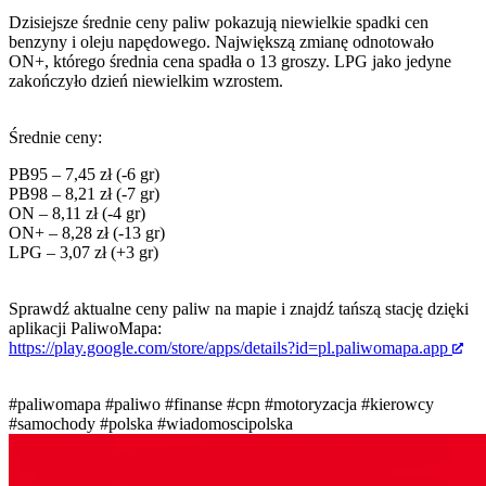
Dzisiejsze średnie ceny paliw pokazują niewielkie spadki cen
benzyny i oleju napędowego. Największą zmianę odnotowało
ON+, którego średnia cena spadła o 13 groszy. LPG jako jedyne
zakończyło dzień niewielkim wzrostem.
Średnie ceny:
PB95 – 7,45 zł (-6 gr)
PB98 – 8,21 zł (-7 gr)
ON – 8,11 zł (-4 gr)
ON+ – 8,28 zł (-13 gr)
LPG – 3,07 zł (+3 gr)
Sprawdź aktualne ceny paliw na mapie i znajdź tańszą stację dzięki
aplikacji PaliwoMapa:
https://play.google.com/store/apps/details?id=pl.paliwomapa.app
#paliwomapa
#paliwo
#finanse
#cpn
#motoryzacja
#kierowcy
#samochody
#polska
#wiadomoscipolska