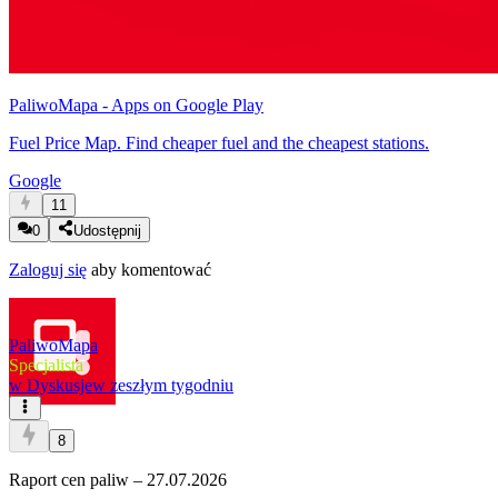
PaliwoMapa - Apps on Google Play
Fuel Price Map. Find cheaper fuel and the cheapest stations.
Google
11
0
Udostępnij
Zaloguj się
aby komentować
PaliwoMapa
Specjalista
w
Dyskusje
w zeszłym tygodniu
8
Raport cen paliw – 27.07.2026