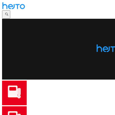
Główna
Dyskusje
Najnowsze
Społeczności
Zaloguj się