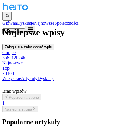
Główna
Dyskusje
Najnowsze
Społeczności
Najlepsze wpisy
Zaloguj się
Zaloguj się
żeby dodać wpis
Gorące
3h
6h
12h
24h
Najnowsze
Top
7d
30d
Wszystkie
Artykuły
Dyskusje
Brak wpisów
Poprzednia
strona
1
Następna
strona
Popularne artykuły