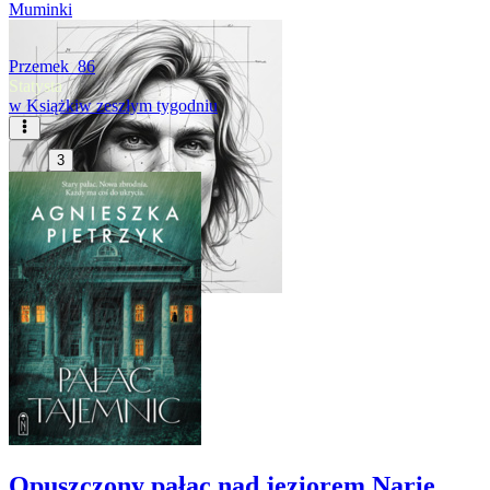
Muminki
Przemek_86
Statysta
w
Książki
w zeszłym tygodniu
3
Opuszczony pałac nad jeziorem Narie