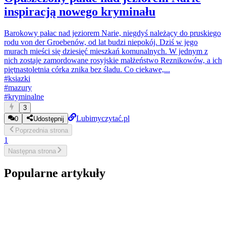
inspiracją nowego kryminału
Barokowy pałac nad jeziorem Narie, niegdyś należący do pruskiego
rodu von der Groebenów, od lat budzi niepokój. Dziś w jego
murach mieści się dziesięć mieszkań komunalnych. W jednym z
nich zostaje zamordowane rosyjskie małżeństwo Reznikowów, a ich
piętnastoletnia córka znika bez śladu. Co ciekawe,...
#
ksiazki
#
mazury
#
kryminalne
3
Lubimyczytać.pl
0
Udostępnij
Poprzednia
strona
1
Następna
strona
Popularne artykuły