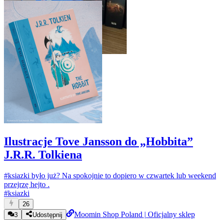
Ilustracje Tove Jansson do „Hobbita”
J.R.R. Tolkiena
#ksiazki
było już? Na spokojnie to dopiero w czwartek lub weekend
przejrzę hejto
.
#
ksiazki
26
Moomin Shop Poland | Oficjalny sklep
3
Udostępnij