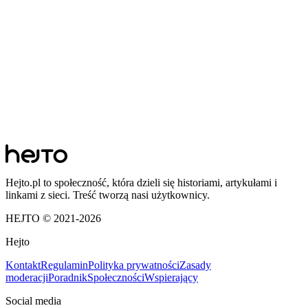
Hejto.pl to społeczność, która dzieli się historiami, artykułami i
linkami z sieci. Treść tworzą nasi użytkownicy.
HEJTO © 2021-
2026
Hejto
Kontakt
Regulamin
Polityka prywatności
Zasady
moderacji
Poradnik
Społeczności
Wspierający
Social media