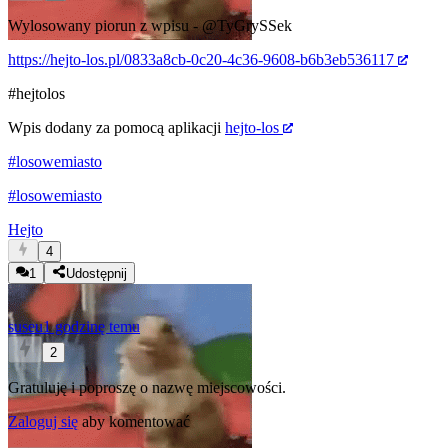
Wylosowany piorun z
wpisu
-
@TyGrySSek
https://hejto-los.pl/0833a8cb-0c20-4c36-9608-b6b3eb536117
#hejtolos
Wpis dodany za pomocą aplikacji
hejto-los
#losowemiasto
#losowemiasto
Hejto
4
1
Udostępnij
suseu
1 godzinę temu
2
Gratuluję i poproszę o nazwę miejscowości.
Zaloguj się
aby komentować