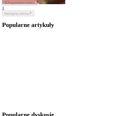
Poprzednia
strona
1
Następna
strona
Popularne artykuły
Popularne dyskusje