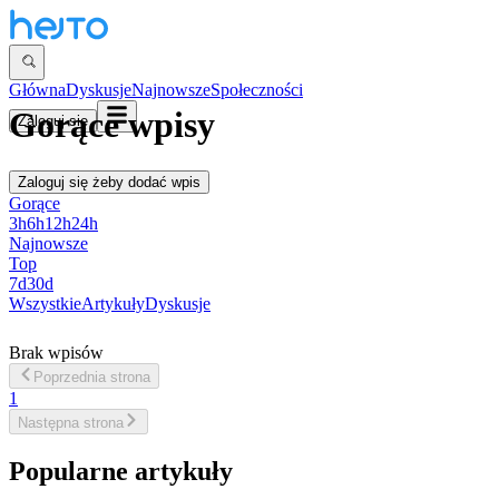
Główna
Dyskusje
Najnowsze
Społeczności
Gorące wpisy
Zaloguj się
Zaloguj się
żeby dodać wpis
Gorące
3h
6h
12h
24h
Najnowsze
Top
7d
30d
Wszystkie
Artykuły
Dyskusje
Brak wpisów
Poprzednia
strona
1
Następna
strona
Popularne artykuły