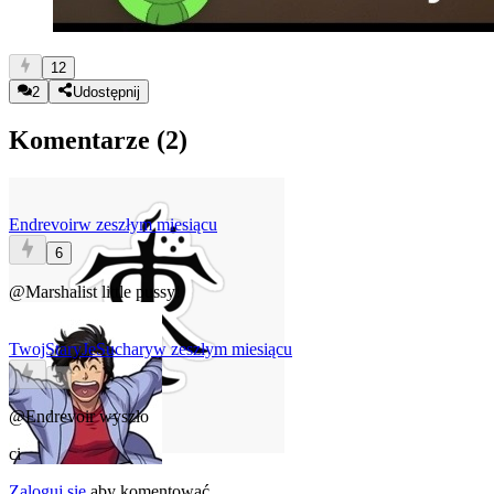
12
2
Udostępnij
Komentarze (
2
)
Endrevoir
w zeszłym miesiącu
6
@Marshalist
little pussy!
TwojStaryJeSuchary
w zeszłym miesiącu
0
@Endrevoir
wyszło
ci
Zaloguj się
aby komentować