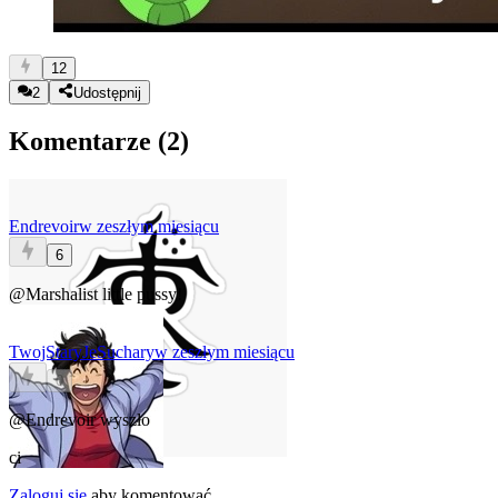
12
2
Udostępnij
Komentarze (
2
)
Endrevoir
w zeszłym miesiącu
6
@Marshalist
little pussy!
TwojStaryJeSuchary
w zeszłym miesiącu
0
@Endrevoir
wyszło
ci
Zaloguj się
aby komentować