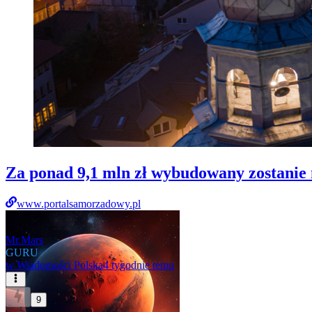
Za ponad 9,1 mln zł wybudowany zostani
www.portalsamorzadowy.pl
Mr.Mars
GURU
w
Wiadomości Polska
4 tygodnie temu
9