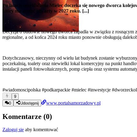
Po latach oczekiwania Mielec doczeka się nowego dworca kolejow
który ma zostać otwarty w 2027 roku. [...]
Decyzja o budowie nowego dworca zapadła w związku z rosnącym zna
regionalne, a od końca 2024 roku miasto ponownie obsługują dalekob
Dotychczasowy, nieczynny od wielu lat budynek zostanie wyburzony
poczekalnią, toalety oraz niewielki lokal komercyjny na punkt hand
instalacji paneli fotowoltaicznych, pomp ciepła oraz systemu automaty
#wiadomoscipolska
#podkarpackie
#mielec
#inwestycje
#dworzecko
9
www.portalsamorzadowy.pl
0
Udostępnij
Komentarze (
0
)
Zaloguj się
aby komentować