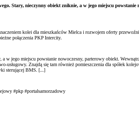
ego. Stary, nieczynny obiekt zniknie, a w jego miejscu powstanie
czeniem kolei dla mieszkańców Mielca i rozwojem oferty przewoźnik
ieżne połączenia PKP Intercity.
, a w jego miejscu powstanie nowoczesny, parterowy obiekt. Wewnąt
lowo-usługowy. Znajdą się tam również pomieszczenia dla spółek kolej
ki sterującej BMS. [...]
lejowy
#pkp
#portalsamorzadowy