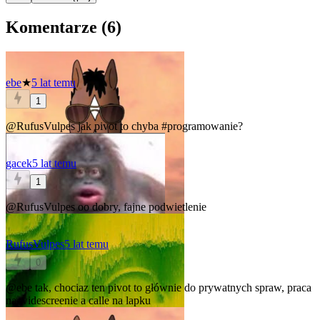
Komentarze (
6
)
ebe
★
5 lat temu
1
@RufusVulpes
jak pivot to chyba
#programowanie
?
gacek
5 lat temu
1
@RufusVulpes
oo dobry, fajne podwietlenie
RufusVulpes
5 lat temu
0
@ebe
tak, chociaz ten pivot to głównie do prywatnych spraw, praca
na widescreenie a calle na lapku