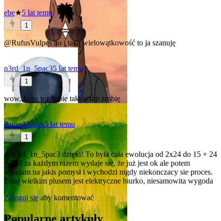
ebe
★
5 lat temu
1
@RufusVulpes
no i taką wielowątkowość to ja szanuję
n3rd_1n_5pac3
5 lat temu
1
wow, fajne
też sobie taki setup zrobię
RufusVulpes
5 lat temu
1
@n3rd_1n_5pac3
dzięki! To była cała ewolucja od 2x24 do 15 + 24
+ 34 i za każdym razem wydaje się, że już jest ok ale potem
wpadam na jakis pomysł i wychodzi nigdy niekonczacy sie proces.
Tutaj wielkim plusem jest elektryczne biurko, niesamowita wygoda
Zaloguj się
aby komentować
Popularne artykuły