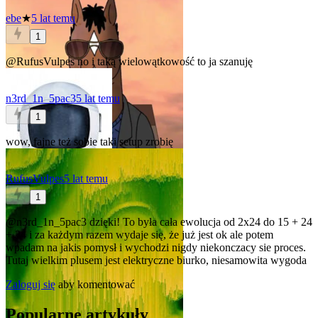
ebe
★
5 lat temu
1
@RufusVulpes
no i taką wielowątkowość to ja szanuję
n3rd_1n_5pac3
5 lat temu
1
wow, fajne
też sobie taki setup zrobię
RufusVulpes
5 lat temu
1
@n3rd_1n_5pac3
dzięki! To była cała ewolucja od 2x24 do 15 + 24
+ 34 i za każdym razem wydaje się, że już jest ok ale potem
wpadam na jakis pomysł i wychodzi nigdy niekonczacy sie proces.
Tutaj wielkim plusem jest elektryczne biurko, niesamowita wygoda
Zaloguj się
aby komentować
Popularne artykuły