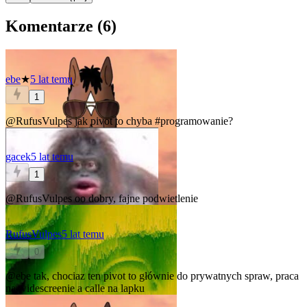
Komentarze (
6
)
ebe
★
5 lat temu
1
@RufusVulpes
jak pivot to chyba
#programowanie
?
gacek
5 lat temu
1
@RufusVulpes
oo dobry, fajne podwietlenie
RufusVulpes
5 lat temu
0
@ebe
tak, chociaz ten pivot to głównie do prywatnych spraw, praca
na widescreenie a calle na lapku