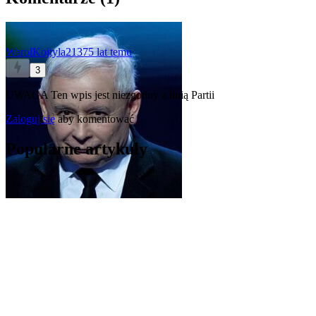
WarolKojtyla2137
5 lat temu
3
UWAGA Ten wpis jest niezgodny z linią Partii
Zaloguj się
aby komentować
Popularne artykuły