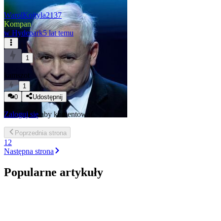
WarolKojtyla2137
Kompan
w
Hydepark
5 lat temu
1
kamszot
1
0
Udostępnij
Zaloguj się
aby komentować
Poprzednia
strona
1
2
Następna
strona
Popularne artykuły