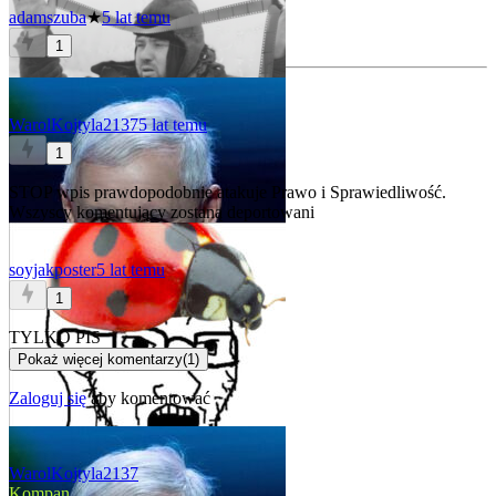
adamszuba
★
5 lat temu
1
WarolKojtyla2137
5 lat temu
1
STOP wpis prawdopodobnie atakuje Prawo i Sprawiedliwość.
Wszyscy komentujący zostaną deportowani
soyjakposter
5 lat temu
1
TYLKO PIS
Pokaż więcej komentarzy
(
1
)
Zaloguj się
aby komentować
WarolKojtyla2137
Kompan