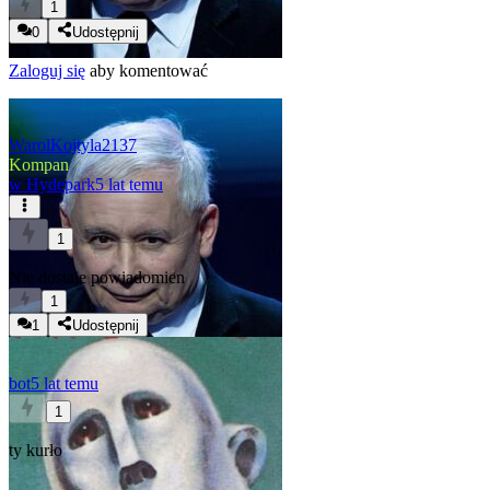
1
0
Udostępnij
Zaloguj się
aby komentować
WarolKojtyla2137
Kompan
w
Hydepark
5 lat temu
1
Nie dostaje powiadomien
1
1
Udostępnij
bot
5 lat temu
1
ty kurło