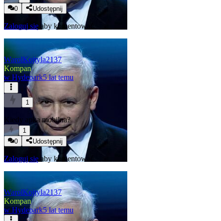
0
Udostępnij
Zaloguj się
aby komentować
WarolKojtyla2137
Kompan
w
Hydepark
5 lat temu
1
Kiedy apka mobilna?
1
0
Udostępnij
Zaloguj się
aby komentować
WarolKojtyla2137
Kompan
w
Hydepark
5 lat temu