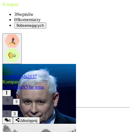
Kompan
39
wpisów
69
komentarzy
9
obserwujących
WarolKojtyla2137
Kompan
w
Hydepark
5 lat temu
3
3
4
Udostępnij