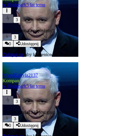
w
Hydepark
5 lat temu
3
hejto murem za papieżem!!
3
0
Udostępnij
Zaloguj się
aby komentować
WarolKojtyla2137
Kompan
w
Hydepark
5 lat temu
3
WarolKojtyla2137 jest głupi jak but
3
0
Udostępnij