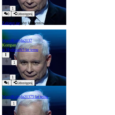
...
1
0
Udostępnij
Zaloguj się
aby komentować
WarolKojtyla2137
Kompan
w
Hydepark
5 lat temu
1
no...
1
1
Udostępnij
WarolKojtyla2137
5 lat temu
1
test