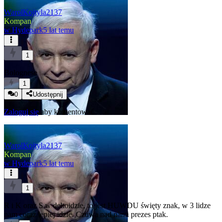
WarolKojtyla2137
Kompan
w
Hydepark
5 lat temu
1
Bolognese
1
0
Udostępnij
Zaloguj się
aby komentować
WarolKojtyla2137
Kompan
w
Hydepark
5 lat temu
1
R i K oraz S w deltoidzie, to jest HUWDU święty znak, w 3 lidze
nam coraz lepiej idzie. Czuwa nad nami prezes ptak.