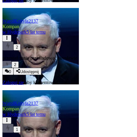
Zaloguj się
aby komentować
WarolKojtyla2137
Kompan
w
Hydepark
5 lat temu
2
przestań mnie prześladować jarosławie
2
0
Udostępnij
Zaloguj się
aby komentować
WarolKojtyla2137
Kompan
w
Hydepark
5 lat temu
1