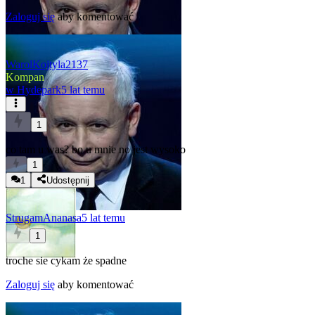
Zaloguj się
aby komentować
WarolKojtyla2137
Kompan
w
Hydepark
5 lat temu
1
co tam u was? bo u mnie no jest wysoko
1
1
Udostępnij
StrugamAnanasa
5 lat temu
1
troche sie cykam że spadne
Zaloguj się
aby komentować