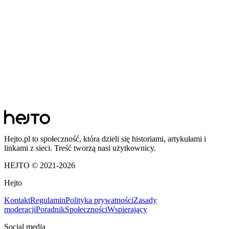
Hejto.pl to społeczność, która dzieli się historiami, artykułami i
linkami z sieci. Treść tworzą nasi użytkownicy.
HEJTO © 2021-
2026
Hejto
Kontakt
Regulamin
Polityka prywatności
Zasady
moderacji
Poradnik
Społeczności
Wspierający
Social media