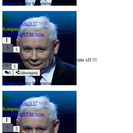
Zaloguj się
aby komentować
WarolKojtyla2137
Kompan
w
Hydepark
5 lat temu
1
Czy to alternatywa xD?
To po prostu działa xD !!!
1
0
Udostępnij
Zaloguj się
aby komentować
WarolKojtyla2137
Kompan
w
Hydepark
5 lat temu
2