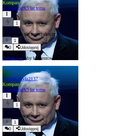
Kompan
w
Hydepark
5 lat temu
1
bez majtek sie wyżej skacze
1
0
Udostępnij
Zaloguj się
aby komentować
WarolKojtyla2137
Kompan
w
Hydepark
5 lat temu
1
ehhh brak wpisów :
1
0
Udostępnij