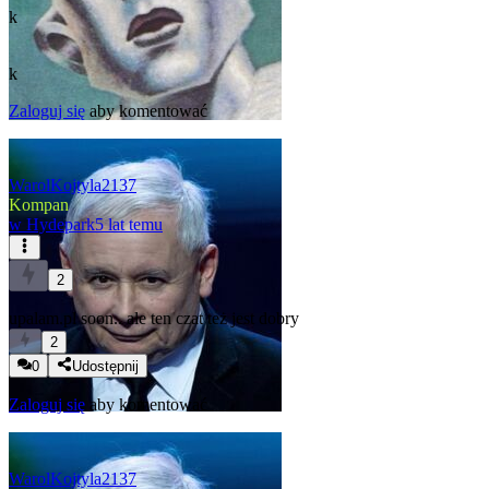
k
k
Zaloguj się
aby komentować
WarolKojtyla2137
Kompan
w
Hydepark
5 lat temu
2
upalam.pl soon.. ale ten czat też jest dobry
2
0
Udostępnij
Zaloguj się
aby komentować
WarolKojtyla2137