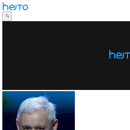
Główna
Dyskusje
Najnowsze
Społeczności
Zaloguj się