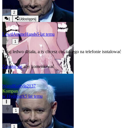
Kiedy apka mobilna?
2
1
Udostępnij
LewdAnimeHands
5 lat temu
1
Tutaj ledwo działa, a ty chcesz coś takiego na telefonie isntalować
xD
Zaloguj się
aby komentować
WarolKojtyla2137
Kompan
w
Hydepark
5 lat temu
1
Kiedy apka mobilna?
1