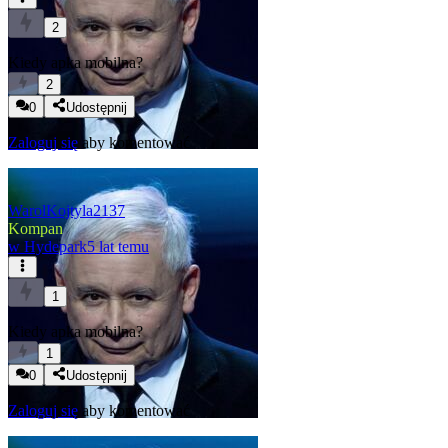
2
Kiedy apka mobilna?
2
0
Udostępnij
Zaloguj się
aby komentować
WarolKojtyla2137
Kompan
w
Hydepark
5 lat temu
1
Kiedy apka mobilna?
1
0
Udostępnij
Zaloguj się
aby komentować