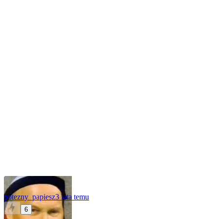
potezny_papiesz
3 lata temu
6