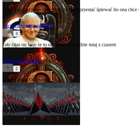
Żona przyszła mnie opierdolić że mam przestać śpiewać bo ona chce
Arcydziengiel
3 lata temu
3
cały czas się boję że to rakowisko przejdzie tutaj z czasem
gamlling
3 lata temu
2
A teraz młotki marszują.