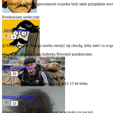
@_hdvn
jak na takim guwnianym wypoku były takie przepiękne nocne 
Pozdrawiam serdecznie
_hdvn
3 lata temu
4
@Arcydziengiel
Dlatego trzeba cieszyć się chwilą, żeby mieć co ws
@potezny_papiesz
Tutaj kulturka
Również pozdrawiam.
sebie_juki
3 lata temu
15
za⁎⁎⁎⁎ste nocne były, ale gdzieś tak z 11-13 lat temu.
Mistborn
3 lata temu
12
@potezny_papiesz
Najlepsza atrakcja wypoku na nocnej