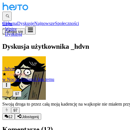
Główna
Dyskusje
Najnowsze
Społeczności
Hejto
>
Wpisy
Zaloguj się
>
Dyskusja
Dyskusja użytkownika
_hdvn
_hdvn
★
Osobistość
w
Nocna Zmiana
3 lata temu
97
Swoją droga to przez całą moją kadencję na wajkopie nie miałem pr
97
12
Udostępnij
Komentarze (
12
)