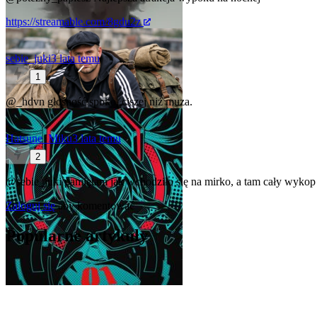
https://streamable.com/8gdu2z
sebie_juki
3 lata temu
1
@_hdvn
głośność spoko, ciszej niż muza.
Hatsune_Miku
3 lata temu
2
@sebie_juki
pamiętam jak wchodziło się na mirko, a tam cały wykop w s
Zaloguj się
aby komentować
Popularne artykuły