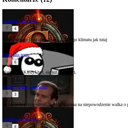
gamlling
3 lata temu
4
No bo tam nie było takiego za⁎⁎⁎⁎⁎tego klimatu jak tutaj
vrkr
3 lata temu
6
@gamlling
Kiedyś był, ale już nie wróci.
Frasier_Crane
3 lata temu
3
To nie była przyjemność, to była skazana na niepowodzenie walka o 
gamlling
3 lata temu
8