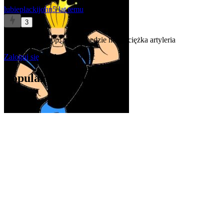
lubieplackijohn
5 lat temu
3
I to też na wykop! xD To będzie nasza ciężka artyleria
Zaloguj się
aby komentować
Popularne artykuły