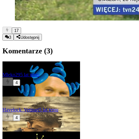
17
3
Udostępnij
Komentarze (
3
)
Mleko29
5 lat temu
4
xD
Havelock_Vetinari
5 lat temu
4
xd