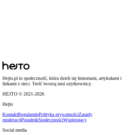
Hejto.pl to społeczność, która dzieli się historiami, artykułami i
linkami z sieci. Treść tworzą nasi użytkownicy.
HEJTO © 2021-
2026
Hejto
Kontakt
Regulamin
Polityka prywatności
Zasady
moderacji
Poradnik
Społeczności
Wspierający
Social media