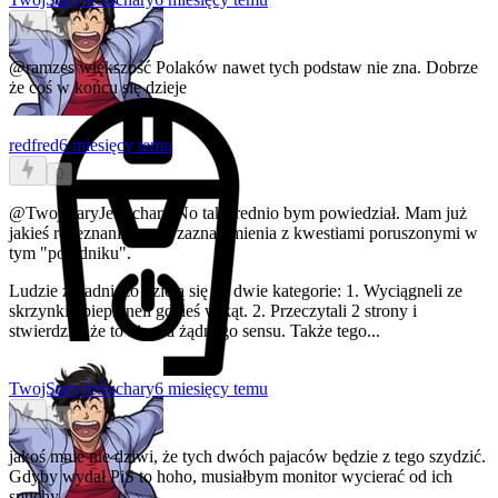
0
@ramzes
większość Polaków nawet tych podstaw nie zna. Dobrze
że coś w końcu się dzieje
redfred
6 miesięcy temu
0
@TwojStaryJeSuchary
No tak średnio bym powiedział. Mam już
jakieś rozeznanie co do zaznajomienia z kwestiami poruszonymi w
tym "poradniku".
Ludzie zasadniczo dzielą się na dwie kategorie: 1. Wyciągneli ze
skrzynki i pieprzneli gdzieś w kąt. 2. Przeczytali 2 strony i
stwierdzili, że to nie ma żądnego sensu. Także tego...
TwojStaryJeSuchary
6 miesięcy temu
0
jakoś mnie nie dziwi, że tych dwóch pajaców będzie z tego szydzić.
Gdyby wydał PiS to hoho, musiałbym monitor wycierać od ich
spuchy