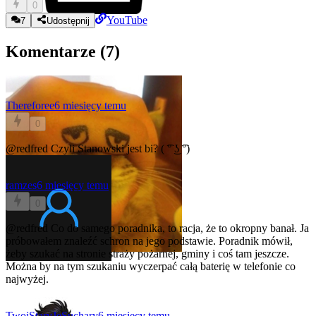
0
YouTube
7
Udostępnij
Komentarze (
7
)
Thereforee
6 miesięcy temu
0
@redfred
Czyli Stanowski jest bi? ( ͡° ͜ʖ ͡°)
ramzes
6 miesięcy temu
0
@redfred
Co do samego poradnika, to racja, że to okropny banał. Ja
próbowałem znaleźć schron na jego podstawie. Poradnik mówił,
żeby szukać na stronie straży pożarnej, gminy i coś tam jeszcze.
Można by na tym szukaniu wyczerpać całą baterię w telefonie co
najwyżej.
TwojStaryJeSuchary
6 miesięcy temu