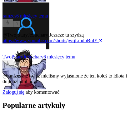
ramzes
6 miesięcy temu
0
@TwojStaryJeSuchary
Jeszcze tu szydzą
https://www.youtube.com/shorts/jwqLmdbBnlY
TwojStaryJeSuchary
6 miesięcy temu
0
@ramzes
ale to już mieliśmy wyjaśnione że ten koleś to idiota i
dupoliz
nihil novi
Zaloguj się
aby komentować
Popularne artykuły