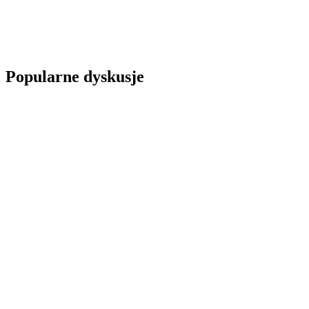
Popularne dyskusje