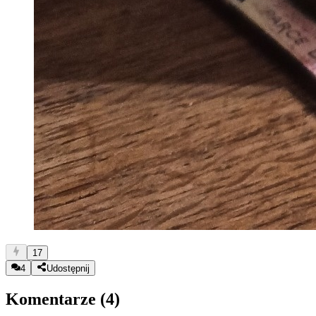
17
4
Udostępnij
Komentarze (
4
)