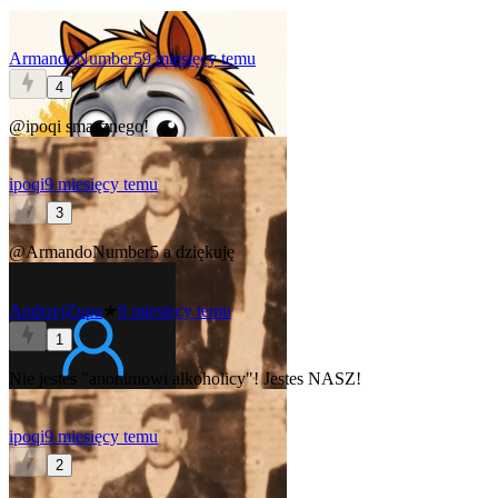
ArmandoNumber5
9 miesięcy temu
4
@ipoqi
smacznego!
ipoqi
9 miesięcy temu
3
@ArmandoNumber5
a dziękuję
AndrzejZupa
★
9 miesięcy temu
1
Nie jestes "anonimowi alkoholicy"! Jestes NASZ!
ipoqi
9 miesięcy temu
2