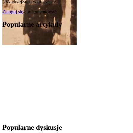
@AndrzejZupa
wzruszające
Zaloguj się
aby komentować
Popularne artykuły
Popularne dyskusje