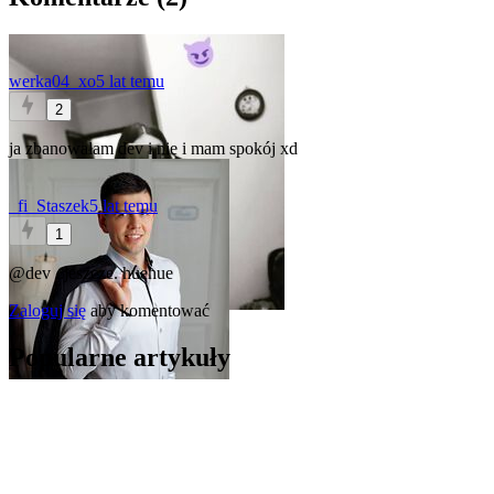
werka04_xo
5 lat temu
2
ja zbanowałam dev i nie i mam spokój xd
_fi_Staszek
5 lat temu
1
@dev
..jeszcze. huehue
Zaloguj się
aby komentować
Popularne artykuły