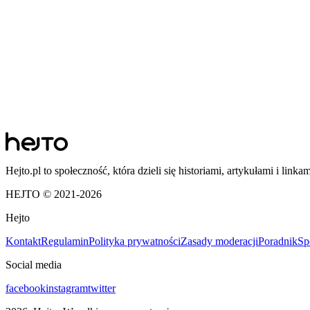
Hejto.pl to społeczność, która dzieli się historiami, artykułami i linka
HEJTO © 2021-
2026
Hejto
Kontakt
Regulamin
Polityka prywatności
Zasady moderacji
Poradnik
Sp
Social media
facebook
instagram
twitter