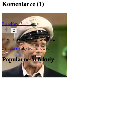
Komentarze (
1
)
Rastablasta
5 lat temu
2
Pozdro towarzyszu
@Lebiediew
Zaloguj się
aby komentować
Popularne artykuły