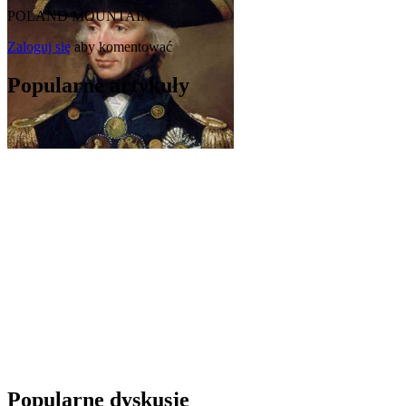
POLAND MOUNTAIN
Zaloguj się
aby komentować
Popularne artykuły
Popularne dyskusje