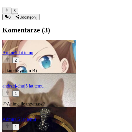
3
3
Udostępnij
Komentarze (
3
)
Anime
5 lat temu
2
ja tam trzymam B)
andrzej-chuj
5 lat temu
1
@Anime
ile trzymasz?
Admiral
5 lat temu
1