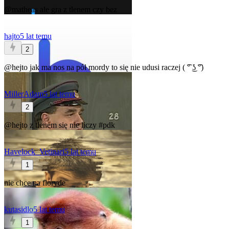
@matheas
ale gra z tlenem czy bez
hajto
5 lat temu
2
@hejto
jak ma nos na pół mordy to się nie udusi raczej ( ͡° ͜ʖ ͡°)
MillerAdam
5 lat temu
2
@hejto
z tlenem się nie liczy
#pdk
Havelock_Vetinari
5 lat temu
1
nie chce na floryde
kutasidlo
5 lat temu
1