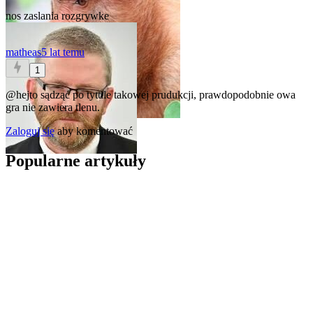
nos zaslania rozgrywke
matheas
5 lat temu
1
@hejto
sądząc po tytule takowej prudukcji, prawdopodobnie owa
gra nie zawiera tlenu.
Zaloguj się
aby komentować
Popularne artykuły