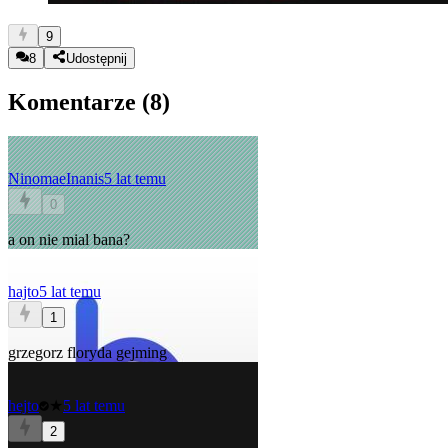
9
8
Udostępnij
Komentarze (
8
)
NinomaeInanis
5 lat temu
0
a on nie mial bana?
hajto
5 lat temu
1
grzegorz floryda gejming
hejto
★
5 lat temu
2