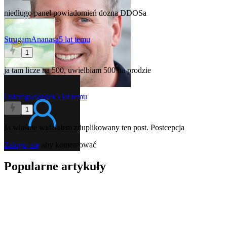
niedługo panel powiadomień dozna DDOSa
StrugamAnanasa
5 lat temu
1
ja tam licze na 500, uwielbiam 500 na prodzie
Osiemgwiazdek
5 lat temu
1
Ja właśnie widziałem zduplikowany ten post. Postcepcja
Zaloguj się
aby komentować
Popularne artykuły