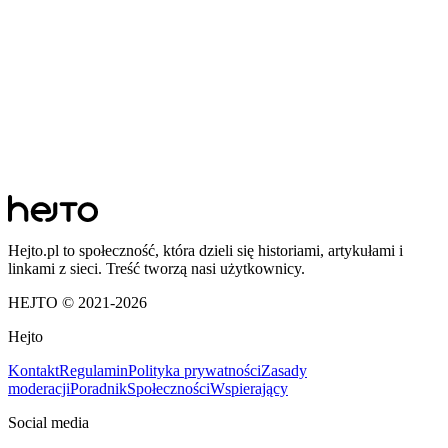
Hejto.pl to społeczność, która dzieli się historiami, artykułami i
linkami z sieci. Treść tworzą nasi użytkownicy.
HEJTO © 2021-
2026
Hejto
Kontakt
Regulamin
Polityka prywatności
Zasady
moderacji
Poradnik
Społeczności
Wspierający
Social media