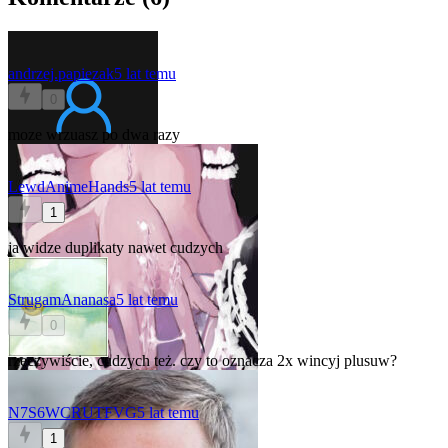
andrzej.papiezak
5 lat temu
0
moze wrzuasz po dwa razy
LewdAnimeHands
5 lat temu
1
ja widze duplikaty nawet cudzych
StrugamAnanasa
5 lat temu
0
rzeczywiście, cudzych też. czy to oznacza 2x wincyj plusuw?
N7S6WCRUTFVG
5 lat temu
1