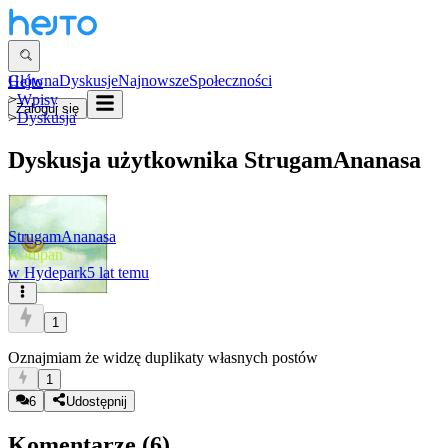
Główna
Dyskusje
Najnowsze
Społeczności
Hejto
>
Wpisy
Zaloguj się
>
Dyskusja
Dyskusja użytkownika
StrugamAnanasa
StrugamAnanasa
Kompan
w
Hydepark
5 lat temu
1
Oznajmiam że widzę duplikaty własnych postów
1
6
Udostępnij
Komentarze (
6
)