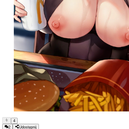
4
2
Udostępnij