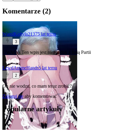
Komentarze (
2
)
WarolKojtyla2137
5 lat temu
3
UWAGA Ten wpis jest niezgodny z linią Partii
LewdAnimeHands
5 lat temu
2
Oh nie wodzu, co mam teraz zrobić?
Zaloguj się
aby komentować
Popularne artykuły