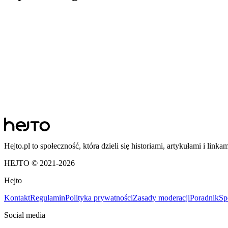
Hejto.pl to społeczność, która dzieli się historiami, artykułami i linka
HEJTO © 2021-
2026
Hejto
Kontakt
Regulamin
Polityka prywatności
Zasady moderacji
Poradnik
Sp
Social media