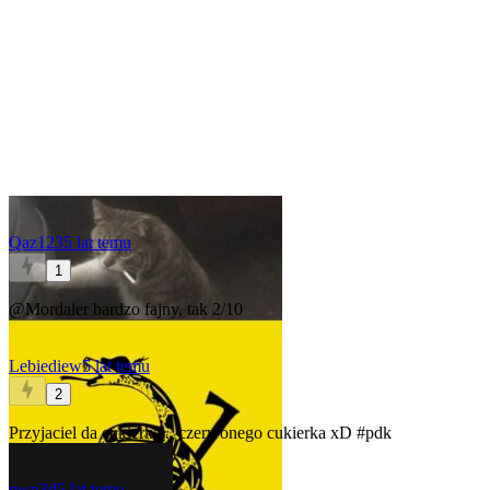
Qaz123
5 lat temu
1
@Mordaler
bardzo fajny, tak 2/10
Lebiediew
5 lat temu
2
Przyjaciel da cukierka... czerwonego cukierka xD
#pdk
pwn3d
5 lat temu