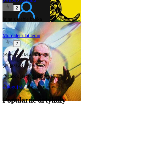
2
fajna z ciebie babka
Mordaler
5 lat temu
2
@pwn3d
dzi-dzi-dzieki
@Qaz123
hejter
@gacek
jest to jakaś myśl
Zaloguj się
aby komentować
Popularne artykuły