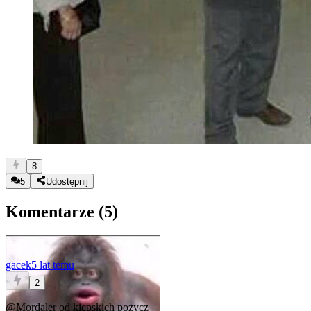
8
5
Udostępnij
Komentarze (
5
)
gacek
5 lat temu
2
@Mordaler
od kiepskich pożycz