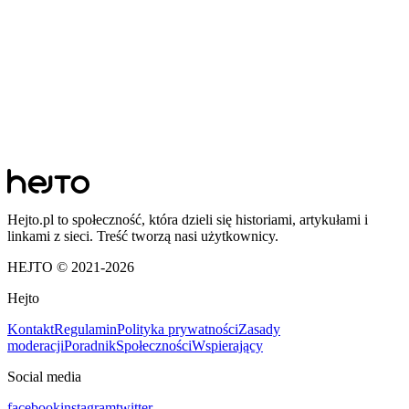
Hejto.pl to społeczność, która dzieli się historiami, artykułami i
linkami z sieci. Treść tworzą nasi użytkownicy.
HEJTO © 2021-
2026
Hejto
Kontakt
Regulamin
Polityka prywatności
Zasady
moderacji
Poradnik
Społeczności
Wspierający
Social media
facebook
instagram
twitter