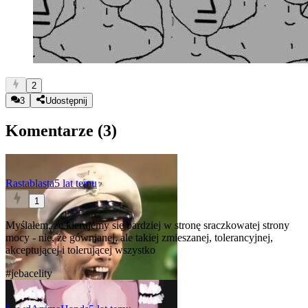
2
3
Udostępnij
Komentarze (
3
)
Rastablasta
5 lat temu
1
Myślałem, że kierujemy się bardziej w stronę sraczkowatej strony
mocy - nie, że gównianej, ale takiej zmieszanej, tolerancyjnej,
akceptującej i tolerującej wszystko
#jebacelity