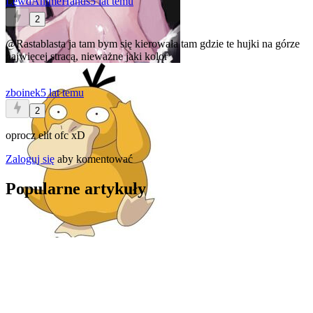
LewdAnimeHands
5 lat temu
2
@Rastablasta
ja tam bym się kierowała tam gdzie te hujki na górze
najwięcej stracą, nieważne jaki kolor
zboinek
5 lat temu
2
oprocz elit ofc xD
Zaloguj się
aby komentować
Popularne artykuły