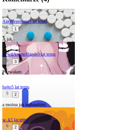
Antydepresant
5 lat temu
1
A jak
LewdAnimeHands
5 lat temu
3
Pozwalam
hajto
5 lat temu
2
a można jak najbardziej
w_k
5 lat temu
2