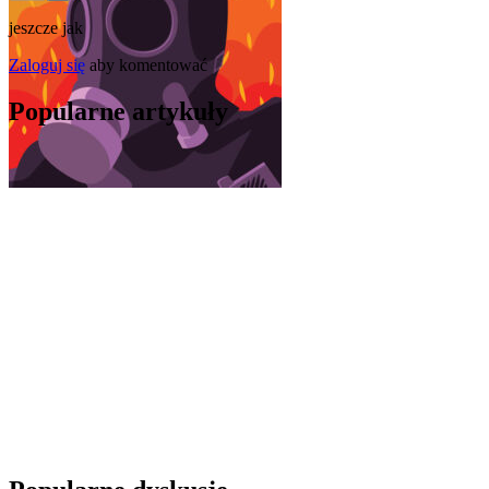
jeszcze jak
Zaloguj się
aby komentować
Popularne artykuły