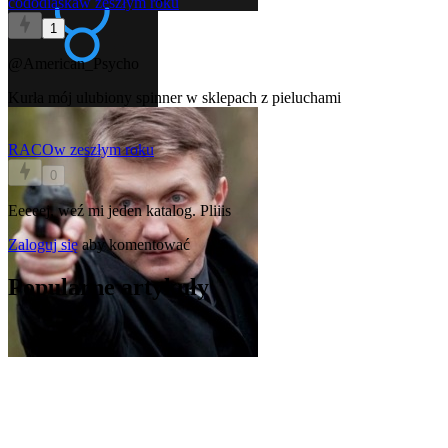
cododiaska
w zeszłym roku
1
@American_Psycho
Kurła mój ulubiony spinner w sklepach z pieluchami
RACO
w zeszłym roku
0
Eeeeej, weź mi jeden katalog. Pliiis
Zaloguj się
aby komentować
Popularne artykuły