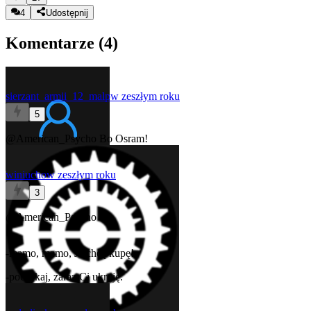
4
Udostępnij
Komentarze (
4
)
sierzant_armii_12_malp
w zeszłym roku
5
@American_Psycho
Bo Osram!
winiucho
w zeszłym roku
3
@American_Psycho
-mamo, mamo, Ja chcę kupę!
-poczekaj, zaraz Ci ukroję.