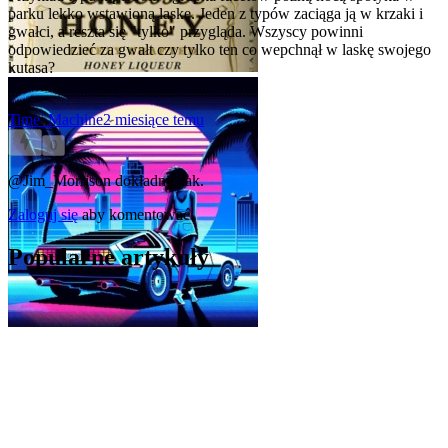
parku lekko wstawioną laskę. Jeden z typów zaciąga ją w krzaki i
gwałci, a reszta się "tylko" przygląda. Wszyscy powinni
odpowiedzieć za gwałt czy tylko ten co wepchnął w laskę swojego
kutasa?
Time_Machine
2 miesiące temu
0
@Jim_Morrison
dokładnie tak.
Zaloguj się
aby komentować
Popularne artykuły