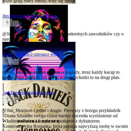
gdzie grają ruscy minus, więc się zeruje
Jim_Morrison
2 miesiące temu
0
@JackDaniels
Chodzi o poglądy konkretnych zawodników czy o
narodowość?
Time_Machine
2 miesiące temu
0
@Jim_Morrison
kiedyś pewnie o poglądy, teraz każdy kacap to
kacap. Jego poglądy już nie są ważne. Schodzi to na drugi plan.
JackDaniels
2 miesiące temu
0
@Jim_Morrison
i jedno i drugie. Pierwszy z brzegu przykładzik
"Diana Sznaider swego czasu bardzo doceniła wyróżnienie od
Władimira Putina i liczyła na spotkanie z dyktatorem.
Kontrowersyjna Rosjanka, która popiera najwyższą osobę w swoim