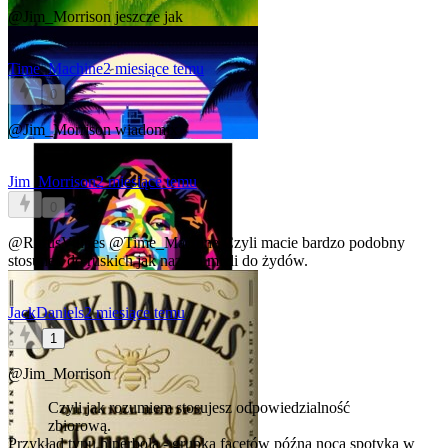
@Jim_Morrison
jeszcze jak
Time_Machine
2 miesiące temu
0
@Jim_Morrison
wiadomix
Jim_Morrison
2 miesiące temu
0
@RufusVulpes
@Time_Machine
Czyli macie bardzo podobny
stosunek do ruskich jak naziści mieli do żydów.
JackDaniels
2 miesiące temu
1
@Jim_Morrison
Czyli jak rozumiem stosujesz odpowiedzialność
zbiorową.
Przykład typu hiperbola - grupka facetów późną nocą spotyka w