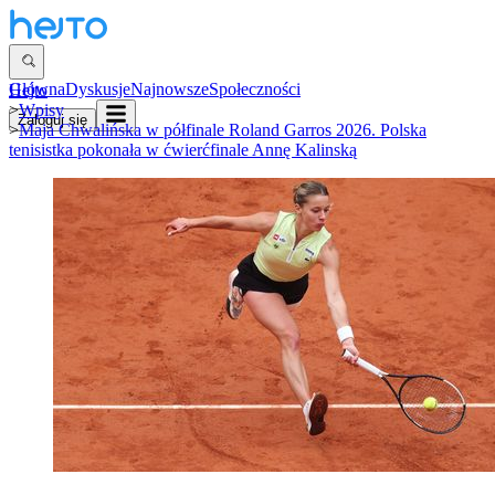
Główna
Dyskusje
Najnowsze
Społeczności
Hejto
>
Wpisy
Zaloguj się
>
Maja Chwalińska w półfinale Roland Garros 2026. Polska
tenisistka pokonała w ćwierćfinale Annę Kalinską