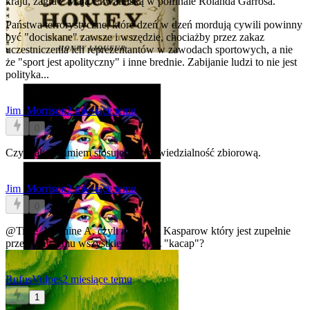
kraju, zagra z Mają Chwalińską w półfinale Rolanda Garrosa."
Państwa terrorystyczne, które dzeń w dzeń mordują cywili powinny
być "dociskane" zawsze i wszędzie, chociażby przez zakaz
uczestniczenia ich reprezentantów w zawodach sportowych, a nie
że "sport jest apolityczny" i inne brednie. Zabijanie ludzi to nie jest
polityka...
Jim_Morrison
2 miesiące temu
0
Czyli jak rozumiem stosujesz odpowiedzialność zbiorową.
Jim_Morrison
2 miesiące temu
0
@Time_Machine
A, czyli np. Garri Kasparow który jest zupełnie
przeciwny temu wszystkiemu to też "kacap"?
RufusVulpes
2 miesiące temu
1