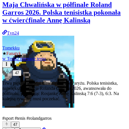
Maja Chwalińska w półfinale Roland
Garros 2026. Polska tenisistka pokonała
w ćwierćfinale Annę Kalinską
Tvn24
Tomekku
★
Fanatyk
w
Tenis
2 miesiące temu
47
Trwa piękny sen Mai Chwalińskiej w Paryżu. Polska tenisistka,
największa sensacja Rolanda Garrosa 2026, awansowała do
półfinału, pokonując Rosjankę Annę Kalinską 7:6 (7-3), 6:3. Na
kolejną rywalkę musi poczekać.
#sport
#tenis
#rolandgarros
47