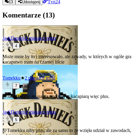
Tvn24
13
Udostępnij
Komentarze (
13
)
JackDaniels
2 miesiące temu
4
Może mnie by to i interesowało, ale zawady, w których w ogóle gra
kacapstwo mam na czarnej liście
Tomekku
★
2 miesiące temu
7
@JackDaniels
ale nasza wygrała w kacapiarą więc plus.
JackDaniels
2 miesiące temu
5
@Tomekku
niby plus, ale za samo to że wzięła udział w zawodach,