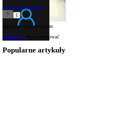
kurwiszon
5 lat temu
1
#gruparatowaniapoziomu
Zaloguj się
aby komentować
Popularne artykuły