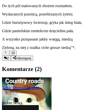
Do tych pól malowanych zbożem rozmaitem,
Wyzłacanych pszenicą, posrebrzanych żytem;
Gdzie bursztynowy świerzop, gryka jak śnieg biała,
Gdzie panieńskim rumieńcem dzięcielina pała,
A wszystko przepasane jakby wstęgą, miedzą
Zieloną, na niej z rzadka ciche grusze siedzą"*.
10
2
Udostępnij
Komentarze (
2
)
Tatka_Meresa
5 lat temu
0
piękne słowa