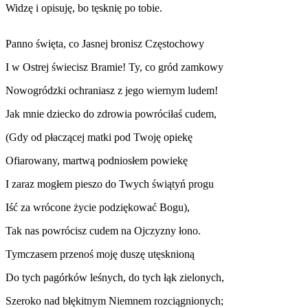
Widzę i opisuję, bo tęsknię po tobie.
Panno święta, co Jasnej bronisz Częstochowy
I w Ostrej świecisz Bramie! Ty, co gród zamkowy
Nowogródzki ochraniasz z jego wiernym ludem!
Jak mnie dziecko do zdrowia powróciłaś cudem,
(Gdy od płaczącej matki pod Twoję opiekę
Ofiarowany, martwą podniosłem powiekę
I zaraz mogłem pieszo do Twych świątyń progu
Iść za wrócone życie podziękować Bogu),
Tak nas powrócisz cudem na Ojczyzny łono.
Tymczasem przenoś moję duszę utęsknioną
Do tych pagórków leśnych, do tych łąk zielonych,
Szeroko nad błękitnym Niemnem rozciągnionych;