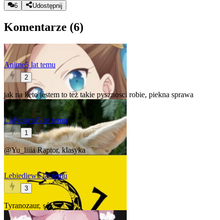
6
Udostępnij
Komentarze (
6
)
Anime
5 lat temu
2
jak na keto jestem to też takie pysznosci robie, piekna sprawa
LisPustyni
5 lat temu
1
@Yu_liiia
Raptor, klasyka
Lebiediew
5 lat temu
3
Tyranozaur, sól.