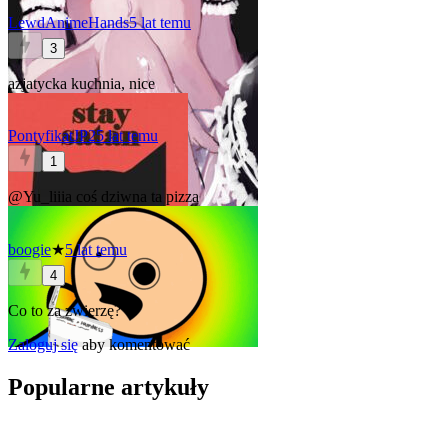
LewdAnimeHands
5 lat temu
3
azjatycka kuchnia, nice
PontyfikatJP2
5 lat temu
1
@Yu_liiia
coś dziwna ta pizza
boogie
★
5 lat temu
4
Co to za zwierzę?
Zaloguj się
aby komentować
Popularne artykuły