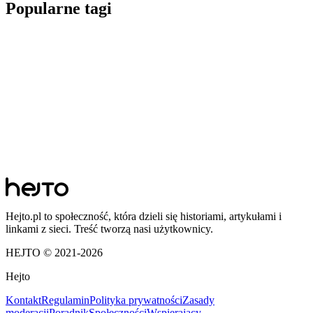
Popularne tagi
Hejto.pl to społeczność, która dzieli się historiami, artykułami i
linkami z sieci. Treść tworzą nasi użytkownicy.
HEJTO © 2021-
2026
Hejto
Kontakt
Regulamin
Polityka prywatności
Zasady
moderacji
Poradnik
Społeczności
Wspierający