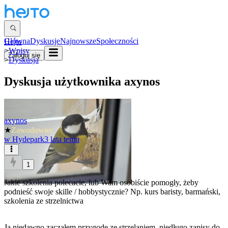
Główna
Dyskusje
Najnowsze
Społeczności
Hejto
>
Wpisy
Zaloguj się
>
Dyskusja
Dyskusja użytkownika
axynos
axynos
★
Zawodowiec
w
Hydepark
3 lata temu
1
Jakie szkolenia polecacie, lub Wam osobiście pomogły, żeby
podnieść swoje skille / hobbystycznie? Np. kurs baristy, barmański,
szkolenia ze strzelnictwa
Ja niedawno zacząłem przygodę ze strzelaniem, niedługo zapisy do