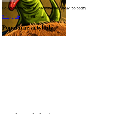
Polecam szkolenie na inseminatora, 'ubaw' po pachy
Zaloguj się
aby komentować
Popularne artykuły