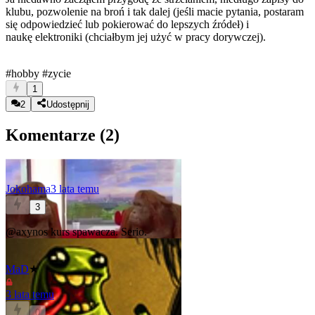
klubu, pozwolenie na broń i tak dalej (jeśli macie pytania, postaram
się odpowiedzieć lub pokierować do lepszych źródeł) i
naukę elektroniki (chciałbym jej użyć w pracy dorywczej).
#hobby
#zycie
1
2
Udostępnij
Komentarze (
2
)
Jokohama
3 lata temu
3
@axynos
kurs spawacza. Serio.
MaD
★
3 lata temu
0