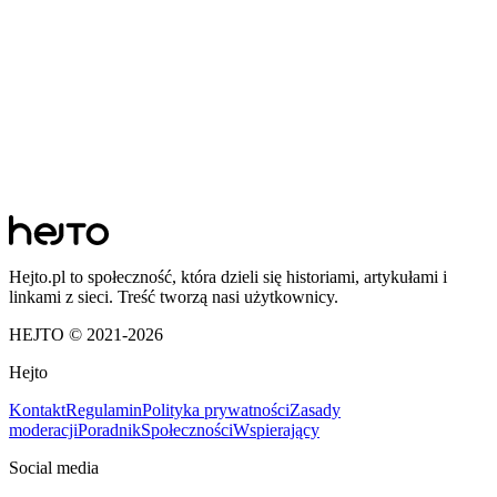
Hejto.pl to społeczność, która dzieli się historiami, artykułami i
linkami z sieci. Treść tworzą nasi użytkownicy.
HEJTO © 2021-
2026
Hejto
Kontakt
Regulamin
Polityka prywatności
Zasady
moderacji
Poradnik
Społeczności
Wspierający
Social media