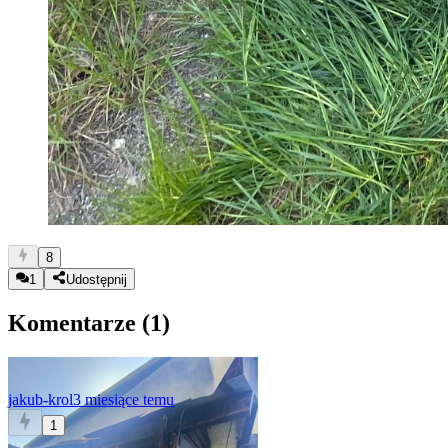
8
1
Udostępnij
Komentarze (
1
)
jakub-krol
3 miesiące temu
1