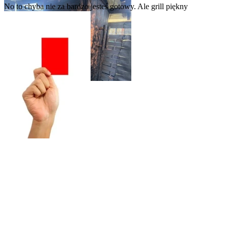
No to chyba nie za bardzo jesteś gotowy. Ale grill piękny