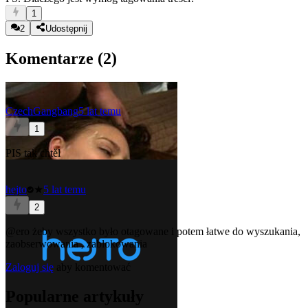
1
2
Udostępnij
Komentarze (
2
)
CzechGangbang
5 lat temu
1
PIS tak chtěl
hejto
★
5 lat temu
2
@ero
żeby wszystko było otagowane i potem łatwe do wyszukania,
zaobserwowania , zablokowania
Zaloguj się
aby komentować
Popularne artykuły