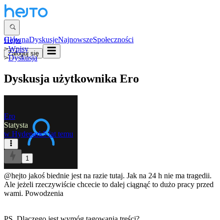
Główna
Dyskusje
Najnowsze
Społeczności
Hejto
>
Wpisy
Zaloguj się
>
Dyskusja
Dyskusja użytkownika
Ero
Ero
Statysta
w
Hydepark
5 lat temu
1
@hejto
jakoś biednie jest na razie tutaj. Jak na 24 h nie ma tragedii.
Ale jeżeli rzeczywiście chcecie to dalej ciągnąć to dużo pracy przed
wami. Powodzenia
PS. Dlaczego jest wymóg tagowania treści?