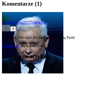
Komentarze (
1
)
WarolKojtyla2137
5 lat temu
4
UWAGA Ten wpis jest niezgodny z linią Partii
Zaloguj się
aby komentować
Popularne artykuły