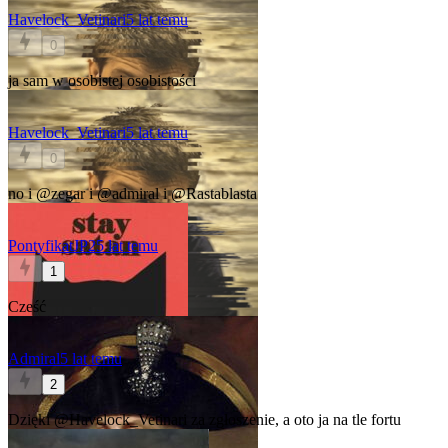
Havelock_Vetinari
5 lat temu
0
ja sam w osobistej osobistości
Havelock_Vetinari
5 lat temu
0
no i
@zegar
i
@admiral
i
@Rastablasta
PontyfikatJP2
5 lat temu
1
Cześć
Admiral
5 lat temu
2
Dzięki
@Havelock_Vetinari
za zgłoszenie, a oto ja na tle fortu