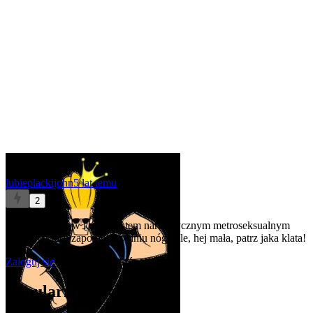
lubieplackijohn
5 lat temu
2
To ja też chcę, w końcu jestem narcystycznym metroseksualnym
chadem, który zapomniał o dniu nóg. Ale, hej mała, patrz jaka klata!
Zaloguj się
aby komentować
Popularne artykuły