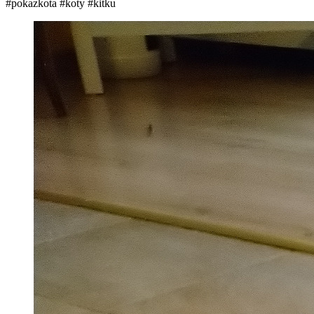
#pokazkota
#koty
#kitku