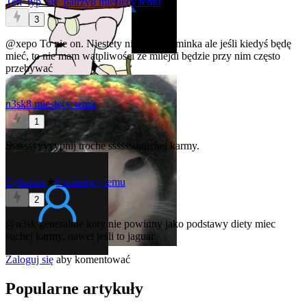
Ten_typ_sie_patrzy
8 miesięcy temu
3
@xepo
To nie on. Niestety nie mam kominka ale jeśli kiedyś będę
mieć, to nie mam wątpliwości że milejdi będzie przy nim często
przebywać
n3sk
8 miesięcy temu
1
Ssssssyyyyypnij troche ssssssuuuchej karmy.
Cybulion
★
8 miesięcy temu
2
@n3sk
generalnie koty nie powinny jako podstawy diety miec
suchej karmy, nawet jesli to jaguar.
Zaloguj się
aby komentować
Popularne artykuły