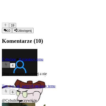
19
10
Udostępnij
Komentarze (
10
)
Cybulion
★
8 miesięcy temu
4
Drap po dupce puszystej a nie
Ten_typ_sie_patrzy
8 miesięcy temu
6
@Cybulion
oczywiście