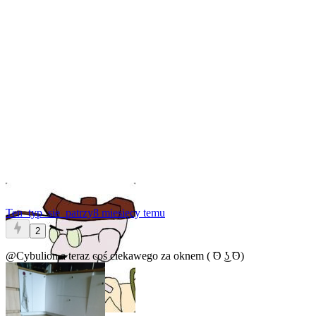
Ten_typ_sie_patrzy
8 miesięcy temu
2
@Cybulion
a teraz coś ciekawego za oknem ( ͡ʘ ͜ʖ ͡ʘ)