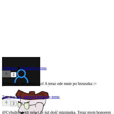
Cybulion
★
8 miesięcy temu
2
@Ten_typ_sie_patrzy
no! A teraz ode mnie po brzuszku :>
Ten_typ_sie_patrzy
8 miesięcy temu
2
@Cybulion
lejdi mówi że już dość miznianka. Teraz mym honorem