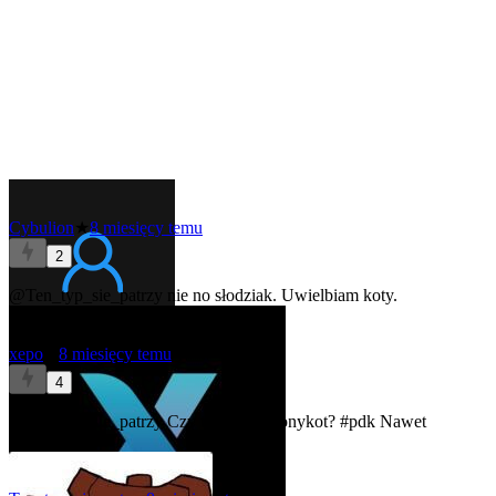
Cybulion
★
8 miesięcy temu
2
@Ten_typ_sie_patrzy
nie no słodziak. Uwielbiam koty.
xepo
★
8 miesięcy temu
4
@Ten_typ_sie_patrzy
Czy to
#przypalonykot
?
#pdk
Nawet
podobny