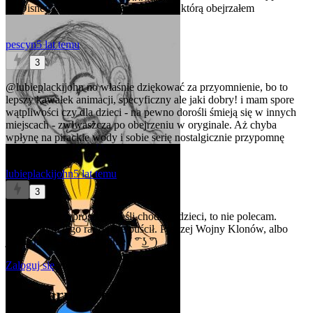
na Disney cośtam. A właściwie jedyna, którą obejrzałem
pescyn
5 lat temu
3
@lubieplackijohn
no właśnie dziękować za przyomnienie, bo to
lepszy kawałek animacji, specyficzny ale jaki dobry! i mam spore
wątpliwości czy dla dzieci - na pewno dorośli śmieją się w innych
miejscach - zwłwaszcza po obejrzeniu w oryginale. Aż chyba
wpłynę na pirackie wody i sobie serię nostalgicznie przypomnę
lubieplackijohn
5 lat temu
3
@pescyn
Ależ proszę! A jeśli chodzi o dzieci, to nie polecam.
Swoim bym tego raczej nie puścił. Prędzej Wojny Klonów, albo
jakieś mniej krwawe anime ( ͡° ͜ʖ ͡°)
Zaloguj się
aby komentować
Popularne artykuły