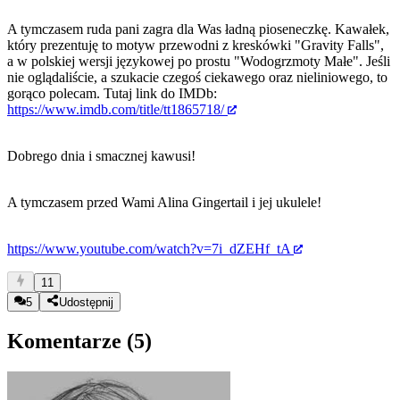
A tymczasem ruda pani zagra dla Was ładną pioseneczkę. Kawałek,
który prezentuję to motyw przewodni z kreskówki "Gravity Falls",
a w polskiej wersji językowej po prostu "Wodogrzmoty Małe". Jeśli
nie oglądaliście, a szukacie czegoś ciekawego oraz nieliniowego, to
gorąco polecam. Tutaj link do IMDb:
https://www.imdb.com/title/tt1865718/
Dobrego dnia i smacznej kawusi!
A tymczasem przed Wami Alina Gingertail i jej ukulele!
https://www.youtube.com/watch?v=7i_dZEHf_tA
11
5
Udostępnij
Komentarze (
5
)