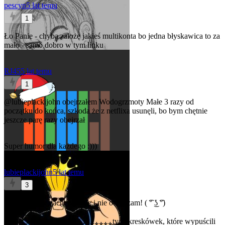
pescyn
5 lat temu
1
Ło Panie - chyba założę jakieś multikonta bo jedna błyskawica to za
mało - samo dobro w tym linku
RJ45
5 lat temu
1
@lubieplackijohn
obejrzałem Wodogrzmoty Małe 3 razy od
początku do końca, szkoda że z netflixa usunęli, bo bym chętnie
jeszcze parę razy obejrzał
Super humor dla każdego :)))
lubieplackijohn
5 lat temu
3
@pescyn
Nie zachęcam ale i nie odradzam! ( ͡° ͜ʖ ͡°)
@RJ45
Jedna z bardziej za⁎⁎⁎⁎⁎tych kreskówek, które wypuścili