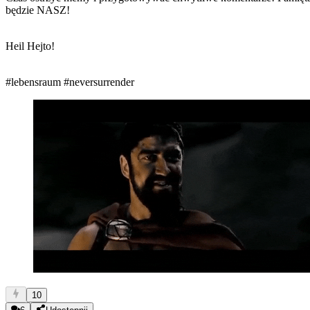
będzie NASZ!
Heil Hejto!
#lebensraum
#neversurrender
10