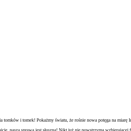
ej dla tomków i tomek! Pokażmy światu, że rośnie nowa potęga na mia
, nasza sprawa jest słuszna! Nikt już nie powstrzyma wzbierającej fali