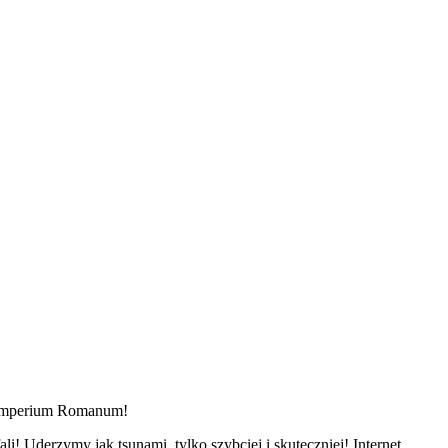
rę Imperium Romanum!
! Uderzymy jak tsunami, tylko szybciej i skuteczniej! Internet