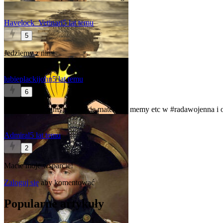
Havelock_Vetinari
5 lat temu
5
Jedziemy z nimi
lubieplackijohn
5 lat temu
6
Dobra, wrzucajmy wszystkie materiały, memy etc w
#radawojenna
i 
Admiral
5 lat temu
2
Macie moje wsparcie!
Zaloguj się
aby komentować
Popularne artykuły