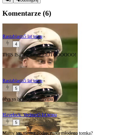
6
Udostępnij
Komentarze (
6
)
Rastablasta
5 lat temu
4
THIS IS... HEEEEEEEJTOOOOOO!
Rastablasta
5 lat temu
5
(dys ys hejto - po naszemu)
Havelock_Vetinari
5 lat temu
5
Mamy ten mem z podręcznika młodego tomka?