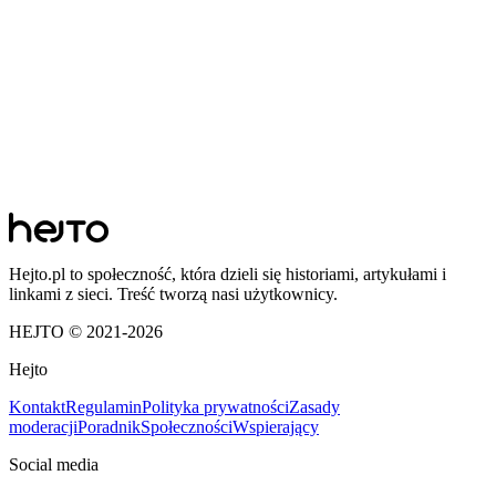
Hejto.pl to społeczność, która dzieli się historiami, artykułami i
linkami z sieci. Treść tworzą nasi użytkownicy.
HEJTO © 2021-
2026
Hejto
Kontakt
Regulamin
Polityka prywatności
Zasady
moderacji
Poradnik
Społeczności
Wspierający
Social media