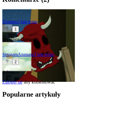
Domino
3 lata temu
1
@axynos
Dobranoc
StrugamAnanasa
3 lata temu
2
dobranoc
Zaloguj się
aby komentować
Popularne artykuły