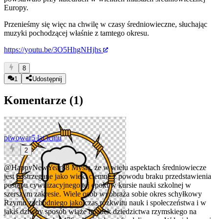
Europy.
Przenieśmy się więc na chwilę w czasy średniowieczne, słuchając
muzyki pochodzącej właśnie z tamtego okresu.
https://youtu.be/3O5HhgNHjhs
8
1
Udostępnij
Komentarze (
1
)
piwowar
5 lat temu
2
@HappyNewYear88
Myślę, że w wielu aspektach średniowiecze
jest postrzegane jako wieki ciemne z powodu braku przedstawienia
postępu cywilizacyjnego tej epoki w kursie nauki szkolnej w
szerszym zakresie. Wiele osób wyobraża sobie okres schyłkowy
Rzymu zachodniego jako czas rozkwitu nauk i społeczeństwa i w
jakiś dziwny sposób wiąże upadek dziedzictwa rzymskiego na