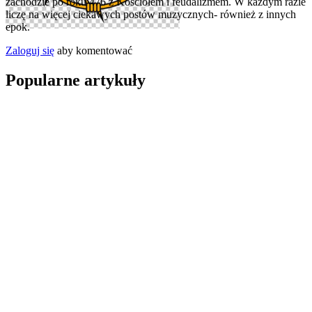
zachodzie po roku 476 z Kościołem i feudalizmem. W każdym razie
liczę na więcej ciekawych postów muzycznych- również z innych
epok.
Zaloguj się
aby komentować
Popularne artykuły