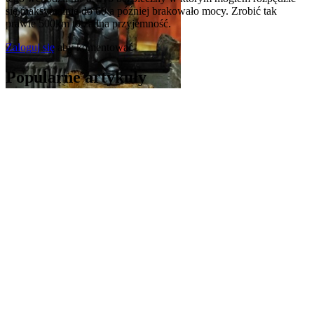
się maksymalnie do 60 a później brakowało mocy. Zrobić tak
prawie 500km to żadna przyjemność.
Zaloguj się
aby komentować
Popularne artykuły