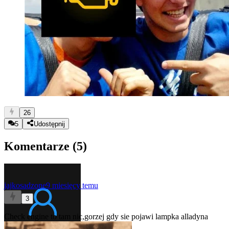
26
5
Udostępnij
Komentarze (
5
)
jajkosadzone
9 miesięcy temu
3
Check engine to tam nic,gorzej gdy sie pojawi lampka alladyna