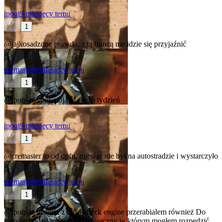
ipoqi
9 miesięcy temu
1
@jajkosadzone
prawda, z tą francą nie idzie się przyjaźnić
cremaster
9 miesięcy temu
1
@ipoqi
nie bój, pojawi się za tydzień
ipoqi
9 miesięcy temu
1
@cremaster
to od dpfu, miesiąc nie był na autostradzie i wystarczyło
cremaster
9 miesięcy temu
1
@ipoqi
te historie z dpf i check engine przerabialem również
Do
tego wchodzil mi w tryb bezpieczny w którym mogłem rozpędzić