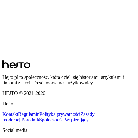
Hejto.pl to społeczność, która dzieli się historiami, artykułami i
linkami z sieci. Treść tworzą nasi użytkownicy.
HEJTO © 2021-
2026
Hejto
Kontakt
Regulamin
Polityka prywatności
Zasady
moderacji
Poradnik
Społeczności
Wspierający
Social media