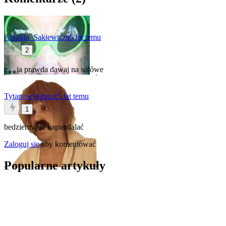
Alkaida_Sakiewicza
5 lat temu
2
c⁎⁎ja prawda dawaj na solówe
TytanowyJanusz
5 lat temu
1
bedziemy sie napierdalać
Zaloguj się
aby komentować
Popularne artykuły