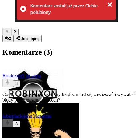
3
3
Udostępnij
Komentarze (
3
)
Robinxon
5 lat temu
3
Cooo, serwis zwraca czytelny błąd zamiast się zawieszać i wywalać
błędy przekroczenia poleceń?
lubieplackijohn
5 lat temu
3
Po⁎⁎⁎⁎ne, wiem.