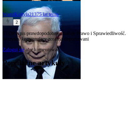
WarolKojtyla2137
5 lat temu
2
STOP wpis prawdopodobnie atakuje Prawo i Sprawiedliwość.
Wszyscy komentujący zostaną deportowani
Zaloguj się
aby komentować
Popularne artykuły