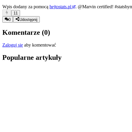
Wpis dodany za pomocą
hejtostats.pl
.
@Marvin
certified!
#statsby
11
0
Udostępnij
Komentarze (
0
)
Zaloguj się
aby komentować
Popularne artykuły