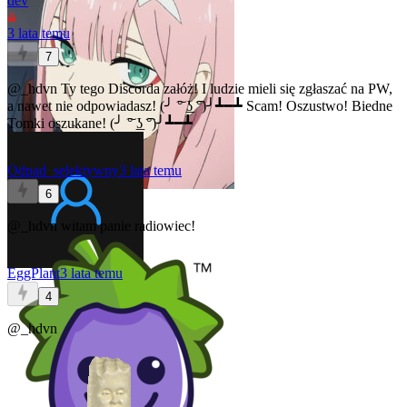
dev
3 lata temu
7
@_hdvn
Ty tego Discorda załóż! I ludzie mieli się zgłaszać na PW,
a nawet nie odpowiadasz! (╯ ͠° ͟ʖ ͡°)╯┻━┻ Scam! Oszustwo! Biedne
Tomki oszukane! (╯ ͠° ͟ʖ ͡°)╯┻━┻
Odpad_selektywny
3 lata temu
6
@_hdvn
witam panie radiowiec!
EggPlant
3 lata temu
4
@_hdvn