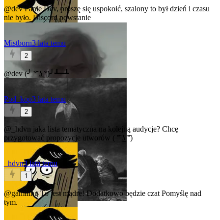
@dev
Panie Dev, proszę się uspokoić, szalony to był dzień i czasu
nie było. Discord powstanie
Mistborn
3 lata temu
2
@dev
(╯ ͠° ͟ʖ ͡°)╯┻━┻
Pod_kop
3 lata temu
2
@_hdvn
jaka lista tematyczna na kolejną audycje? Chcę
przygotować propozycje utworów ( ͡° ͜ʖ ͡°)
_hdvn
3 lata temu
1
@gamlling
To jest mądre! Dodatkowo będzie czat
Pomyślę nad
tym.