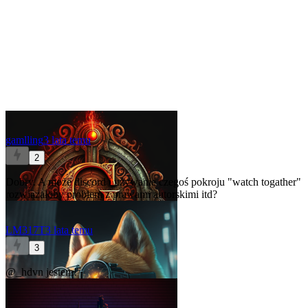
gamlling
3 lata temu
2
Dobry. A może discord i używanie czegoś pokroju "watch togather"
rozwiązałoby problem z prawami autorskimi itd?
LM317T
3 lata temu
3
@_hdvn
jestem!