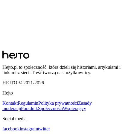
Hejto.pl to społeczność, która dzieli się historiami, artykułami i
linkami z sieci. Treść tworzą nasi użytkownicy.
HEJTO © 2021-
2026
Hejto
Kontakt
Regulamin
Polityka prywatności
Zasady
moderacji
Poradnik
Społeczności
Wspierający
Social media
facebook
instagram
twitter