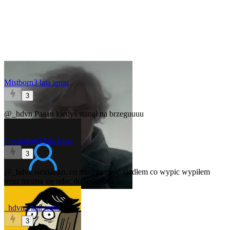
Mistborn
3 lata temu
3
@_hdvn
Paaan kiedyś stanął na brzeguuuu
Foxington
3 lata temu
3
@_hdvn
siemanko, co miałem zjeść zjadłem co wypic wypiłem
teraz można się udac do spikulotu
_hdvn
3 lata temu
3