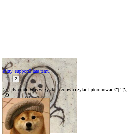
shitty_support
3 lata temu
2
@_hdvn
miło Was wszystkich znowu czytać i piorunować ᕦ( ͡° ͜ʖ
͡°)ᕤ