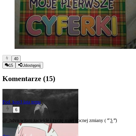
40
15
Udostępnij
Komentarze (
15
)
Pod_kop
3 lata temu
6
@_hdvn
witam zaciekle i życzę miłej nocnej zmiany ( ͡° ͜ʖ ͡°)