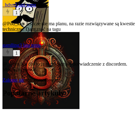
_hdvn
3 lata temu
1
@Pod_kop
Jeszcze nie ma planu, na razie rozwiązywane są kwestie
techniczne. Dam znać na tagu
gamlling
3 lata temu
1
@_hdvn
Jak coś to ja mam niemałe doświadczenie z discordem.
Mógłbym pomóc
Zaloguj się
aby komentować
Popularne artykuły