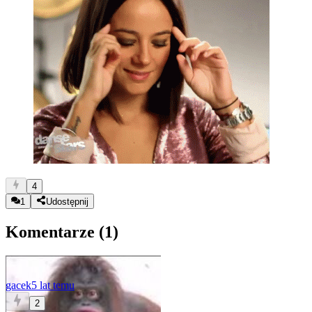
4
1
Udostępnij
Komentarze (
1
)
gacek
5 lat temu
2