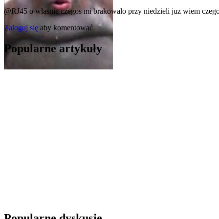
@RJ45
o wlasnie czegos mi brakowalo przy niedzieli juz wiem czego
Zaloguj się
aby komentować
Popularne artykuły
Popularne dyskusje