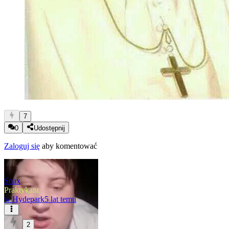
7
0
Udostępnij
Zaloguj się
aby komentować
Snax
Praktykant
w
Hydepark
5 lat temu
2