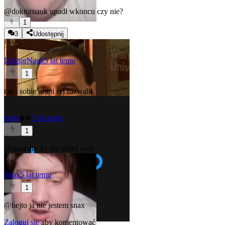
@doktornauk
upadł wkoncu czy nie?
1
3
Udostępnij
DoktorNauk
5 lat temu
1
tak i sobie głupi ryj rozwalił
hejto
★
5 lat temu
1
@snax
ale Ty nie jesteś snax
Snax
5 lat temu
1
@hejto
ja nie jestem snax
Zaloguj się
aby komentować