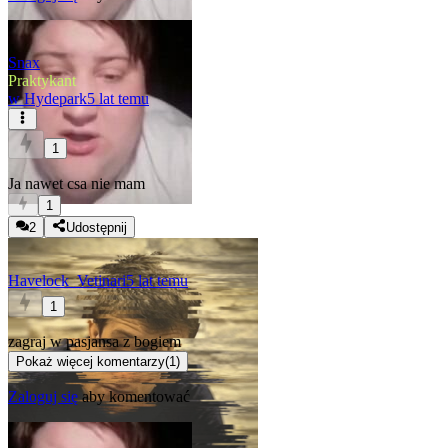
Snax
Praktykant
w
Hydepark
5 lat temu
1
Ja nawet csa nie mam
1
2
Udostępnij
Havelock_Vetinari
5 lat temu
1
zagraj w pasjansa z bogiem
Pokaż więcej komentarzy
(
1
)
Zaloguj się
aby komentować