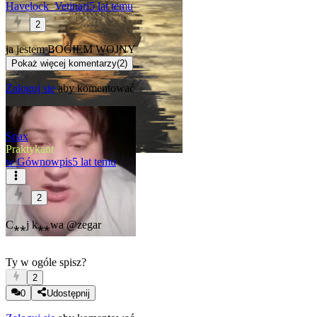
Havelock_Vetinari
5 lat temu
2
ja jestem BOGIEM WOJNY
Pokaż więcej komentarzy
(
2
)
Zaloguj się
aby komentować
Snax
Praktykant
w
Gównowpis
5 lat temu
2
C⁎⁎j k⁎⁎wa
@zegar
Ty w ogóle spisz?
2
0
Udostępnij