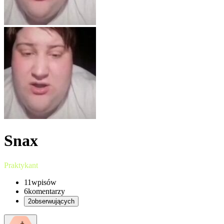
Snax
Praktykant
11
wpisów
6
komentarzy
2
obserwujących