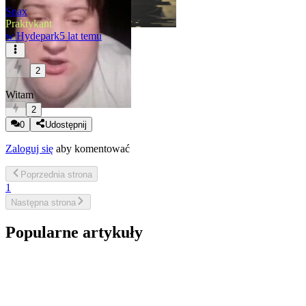
Snax
Praktykant
w
Hydepark
5 lat temu
2
Witam
2
0
Udostępnij
Zaloguj się
aby komentować
Poprzednia
strona
1
Następna
strona
Popularne artykuły