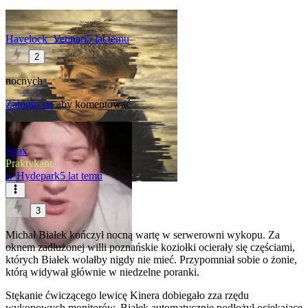
Havelock_Vetinari
5 lat temu
2
nocnych
Zaloguj się
aby komentować
Snax
Praktykant
w
Hydepark
5 lat temu
3
Michał Białek kończył nocną wartę w serwerowni wykopu. Za
oknem zadłużonej willi poznańskie koziołki ocierały się częściami,
których Białek wolałby nigdy nie mieć. Przypomniał sobie o żonie,
którą widywał głównie w niedzelne poranki.
Stękanie ćwiczącego lewicę Kinera dobiegało zza rzędu
wykopowych monitorów. Białek automatycznie podłożył ociekające