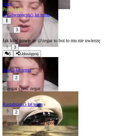
Snax
Praktykant
w
Gównowpis
5 lat temu
3
Jak ktoś powie ze
@zegar
to bot to mu nie uwierzę
3
5
Udostępnij
Snax
5 lat temu
2
@zegar
czesc zegar
Rastablasta
5 lat temu
2
@zegar
to bot, ale jest spoko.