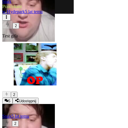
Snax
Praktykant
w
Hydepark
5 lat temu
2
Test gifa
2
5
Udostępnij
Snax
5 lat temu
2