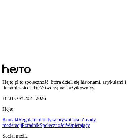
Hejto.pl to społeczność, która dzieli się historiami, artykułami i
linkami z sieci. Treść tworzą nasi użytkownicy.
HEJTO © 2021-
2026
Hejto
Kontakt
Regulamin
Polityka prywatności
Zasady
moderacji
Poradnik
Społeczności
Wspierający
Social media