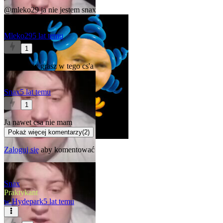
@mleko29
ja nie jestem snax
Mleko29
5 lat temu
1
na ale to ty grasz w tego cs'a
Snax
5 lat temu
1
Ja nawet csa nie mam
Pokaż więcej komentarzy
(
2
)
Zaloguj się
aby komentować
Snax
Praktykant
w
Hydepark
5 lat temu