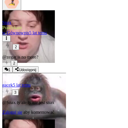
Snax
Praktykant
w
Gównowpis
5 lat temu
2
@zegar
is no more?
2
1
Udostępnij
gacek
5 lat temu
3
@Snax
ty ale ty nie jest snax
Zaloguj się
aby komentować