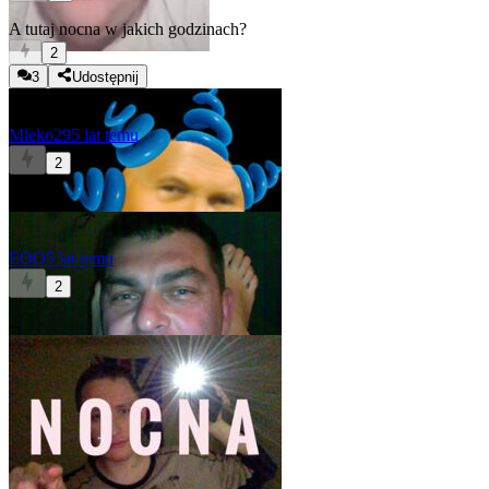
A tutaj nocna w jakich godzinach?
2
3
Udostępnij
Mleko29
5 lat temu
2
cały czas
EOO
5 lat temu
2
--