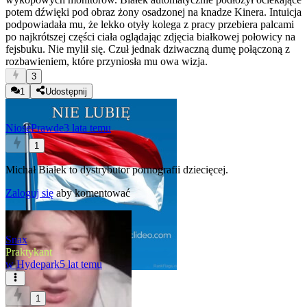
potem dźwięki pod obraz żony osadzonej na knadze Kinera. Intuicja
podpowiadała mu, że lekko otyły kolega z pracy przebiera palcami
po najkrótszej części ciała oglądając zdjęcia białkowej połowicy na
fejsbuku. Nie mylił się. Czuł jednak dziwaczną dumę połączoną z
rozbawieniem, które przyniosła mu owa wizja.
3
1
Udostępnij
NiosePrawde
3 lata temu
1
Michał Białek to dystrybutor pornografii dziecięcej.
Zaloguj się
aby komentować
Snax
Praktykant
w
Hydepark
5 lat temu
1