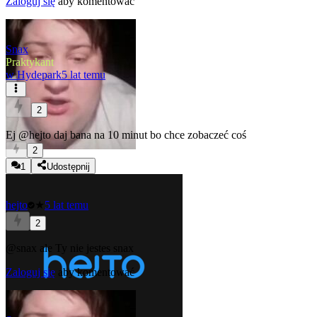
Zaloguj się
aby komentować
Snax
Praktykant
w
Hydepark
5 lat temu
2
Ej
@hejto
daj bana na 10 minut bo chce zobaczeć coś
2
1
Udostępnij
hejto
★
5 lat temu
2
@snax
ale Ty nie jestes snax
Zaloguj się
aby komentować