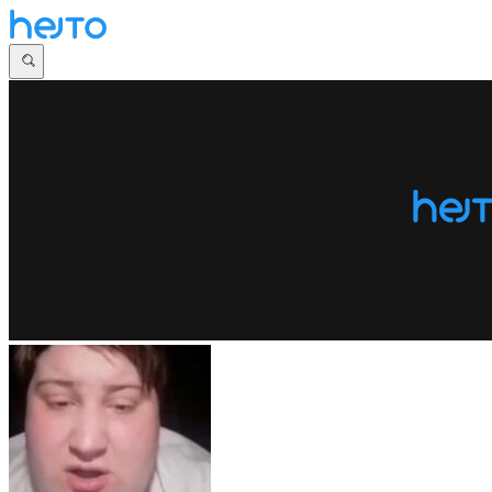
Główna
Dyskusje
Najnowsze
Społeczności
Zaloguj się