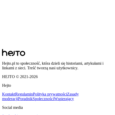
Hejto.pl to społeczność, która dzieli się historiami, artykułami i
linkami z sieci. Treść tworzą nasi użytkownicy.
HEJTO © 2021-
2026
Hejto
Kontakt
Regulamin
Polityka prywatności
Zasady
moderacji
Poradnik
Społeczności
Wspierający
Social media