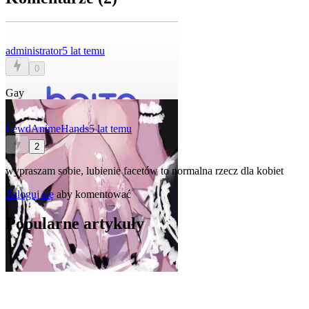
administrator
5 lat temu
0
Gay
LewdAnimeHands
5 lat temu
2
wypraszam sobie, lubienie facetów to normalna rzecz dla kobiet
Zaloguj się
aby komentować
Popularne artykuły