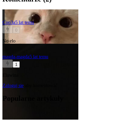
Coo3a
5 lat temu
0
No elo
magda-magda
5 lat temu
1
Eluwina
Zaloguj się
aby komentować
Popularne artykuły