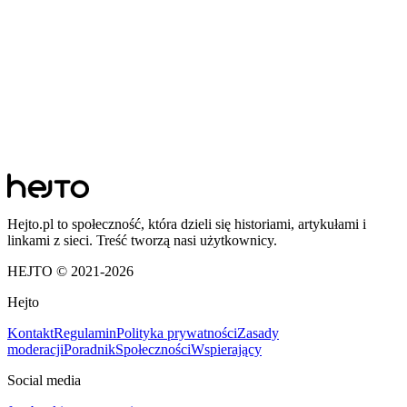
Hejto.pl to społeczność, która dzieli się historiami, artykułami i
linkami z sieci. Treść tworzą nasi użytkownicy.
HEJTO © 2021-
2026
Hejto
Kontakt
Regulamin
Polityka prywatności
Zasady
moderacji
Poradnik
Społeczności
Wspierający
Social media