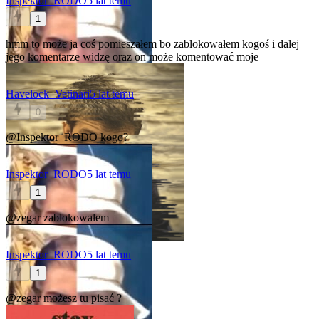
Inspektor_RODO
5 lat temu
1
hmm to może ja coś pomieszałem bo zablokowałem kogoś i dalej
jego komentarze widzę oraz on może komentować moje
Havelock_Vetinari
5 lat temu
0
@Inspektor_RODO
kogo?
Inspektor_RODO
5 lat temu
1
@zegar
zablokowałem
Inspektor_RODO
5 lat temu
1
@zegar
możesz tu pisać ?