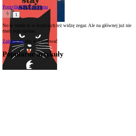
PontyfikatJP2
5 lat temu
1
No w sumie to w komciach też widzę zegar. Ale na głównej już nie
mam jego spamu.
Zaloguj się
aby komentować
Popularne artykuły