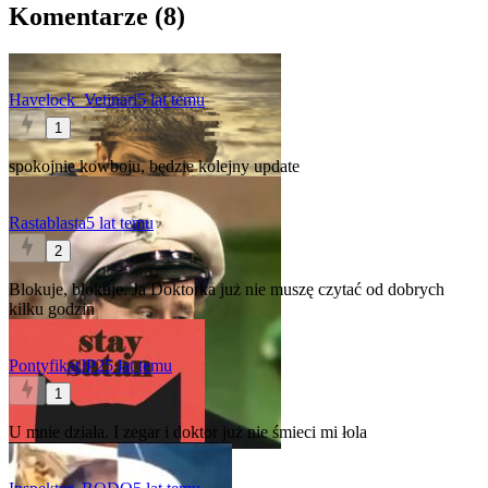
Komentarze (
8
)
Havelock_Vetinari
5 lat temu
1
spokojnie kowboju, będzie kolejny update
Rastablasta
5 lat temu
2
Blokuje, blokuje. Ja Doktorka już nie muszę czytać od dobrych
kilku godzin
PontyfikatJP2
5 lat temu
1
U mnie działa. I zegar i doktor już nie śmieci mi łola